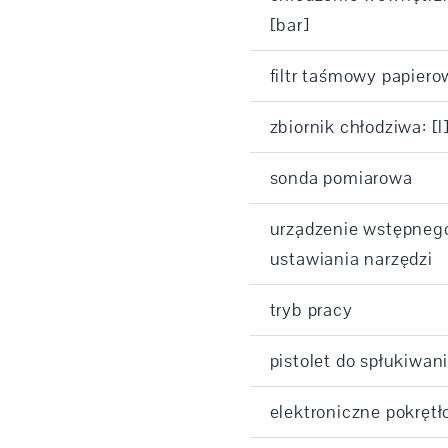
[bar]
filtr taśmowy papier
zbiornik chłodziwa: [l
sonda pomiarowa
urządzenie wstępneg
ustawiania narzędzi
tryb pracy
pistolet do spłukiwan
elektroniczne pokrętł