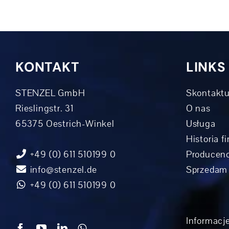
KONTAKT
LINKS
STENZEL GmbH
Skontaktu
Rieslingstr. 31
O nas
65375 Oestrich-Winkel
Usługa
Historia f
+49 (0) 611 510199 0
Producenc
info@stenzel.de
Sprzedam
+49 (0) 611 510199 0
Informacje