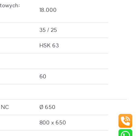
otowych:
18.000
35 / 25
HSK 63
60
y NC
Ø 650
800 x 650