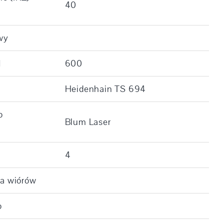
40
owy
]
600
Heidenhain TS 694
o
Blum Laser
4
ia wiórów
o