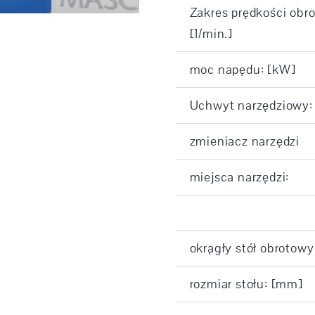
Zakres prędkości obr
[1/min.]
moc napędu: [kW]
Uchwyt narzędziowy:
zmieniacz narzędzi
miejsca narzędzi:
okrągły stół obrotow
rozmiar stołu: [mm]