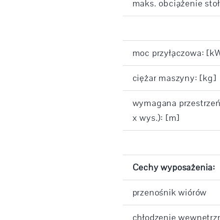
maks. obciążenie stoł
moc przyłączowa: [k
ciężar maszyny: [kg]
wymagana przestrzeń (
x wys.): [m]
Cechy wyposażenia:
przenośnik wiórów
chłodzenie wewnętrzn