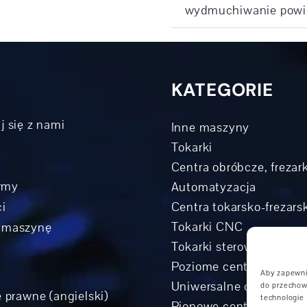
wydmuchiwanie powi
KATEGORIE
j się z nami
Inne maszyny
Tokarki
Centra obróbcze, frezark
irmy
Automatyzacja
i
Centra tokarsko-frezar
Tokarki CNC
 maszynę
Tokarki sterowane rowe
Poziome centra obróbc
Aby zapewnić
Uniwersalne centra obr
do przechow
 prawne (angielski)
technologie
Pionowe centra obróbc