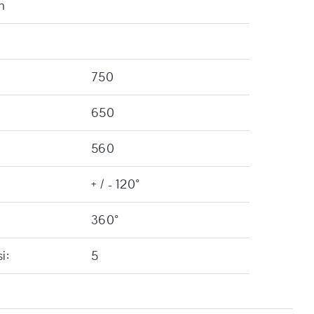
h
750
650
560
+ / - 120°
360°
i:
5