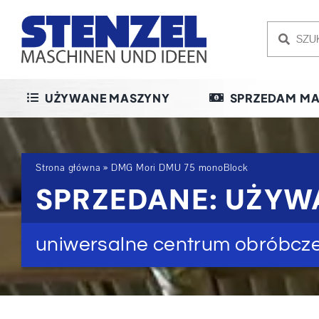
Skip
to
content
UŻYWANE MASZYNY
SPRZEDAM MA
Strona główna
»
DMG Mori DMU 75 monoBlock
SPRZEDANE: UŻYW
uniwersalne centrum obróbcz