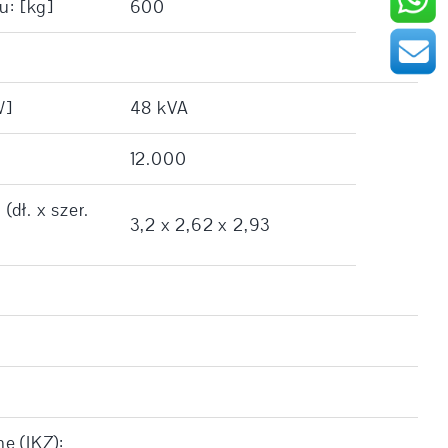
u: [kg]
600
W]
48 kVA
12.000
dł. x szer.
3,2 x 2,62 x 2,93
e (IKZ):