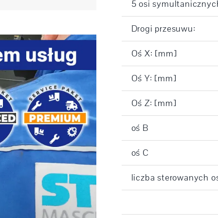
5 osi symultanicznyc
Drogi przesuwu:
Oś X: [mm]
Oś Y: [mm]
Oś Z: [mm]
oś B
oś C
liczba sterowanych os