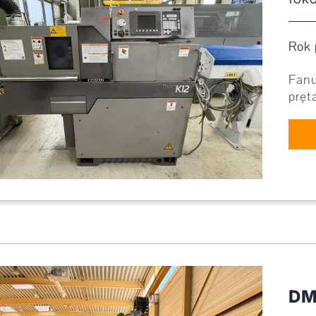
Rok 
Fanu
pręt
DM