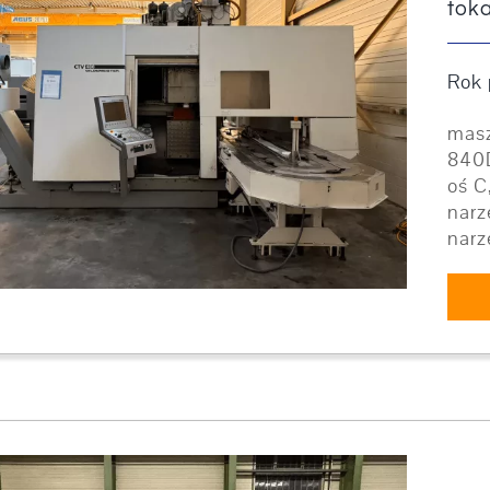
tok
Rok 
masz
840D
oś C
narz
narz