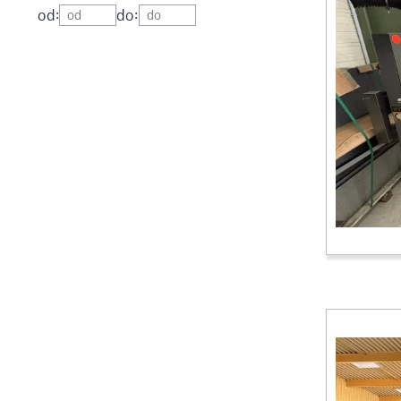
od:
do: