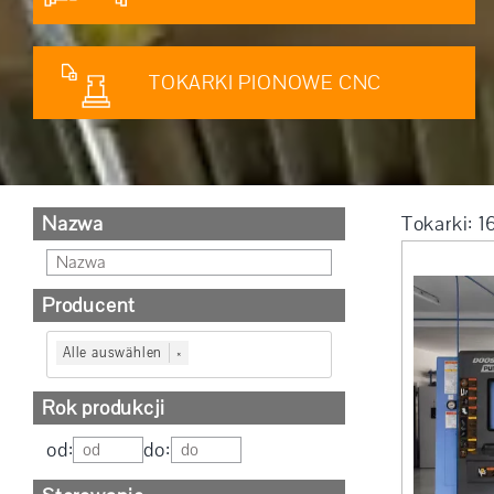
TOKARKI PIONOWE CNC
Nazwa
Tokarki: 
Producent
Alle auswählen
×
Rok produkcji
od:
do: