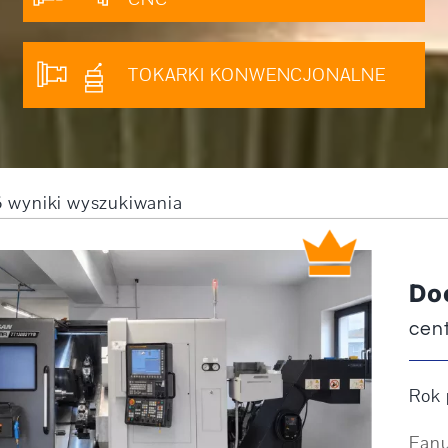
TOKARKI KONWENCJONALNE
16 wyniki wyszukiwania
Do
cen
Rok 
Fanu