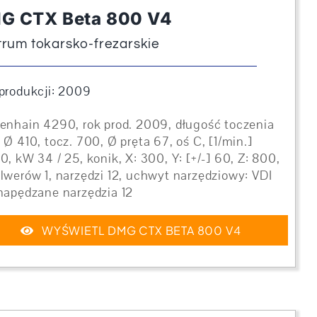
G CTX Beta 800 V4
trum tokarsko-frezarskie
produkcji: 2009
enhain 4290, rok prod. 2009, długość toczenia
 Ø 410, tocz. 700, Ø pręta 67, oś C, [1/min.]
0, kW 34 / 25, konik, X: 300, Y: [+/-] 60, Z: 800,
lwerów 1, narzędzi 12, uchwyt narzędziowy: VDI
napędzane narzędzia 12
WYŚWIETL DMG CTX BETA 800 V4