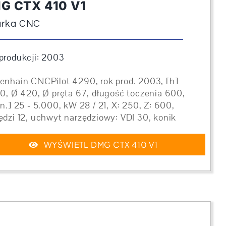
G CTX 410 V1
arka CNC
produkcji: 2003
enhain CNCPilot 4290, rok prod. 2003, [h]
80, Ø 420, Ø pręta 67, długość toczenia 600,
in.] 25 - 5.000, kW 28 / 21, X: 250, Z: 600,
ędzi 12, uchwyt narzędziowy: VDI 30, konik
WYŚWIETL DMG CTX 410 V1