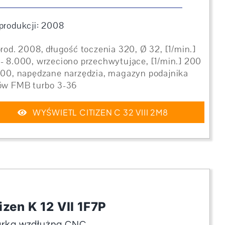
produkcji: 2008
prod. 2008, długość toczenia 320, Ø 32, [1/min.]
- 8.000, wrzeciono przechwytujące, [1/min.] 200
000, napędzane narzędzia, magazyn podajnika
ów FMB turbo 3-36
WYŚWIETL CITIZEN C 32 VIII 2M8
izen K 12 VII 1F7P
arka wzdłużna CNC