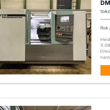
DM
tok
Rok 
Heid
11.0
[1/m
narz