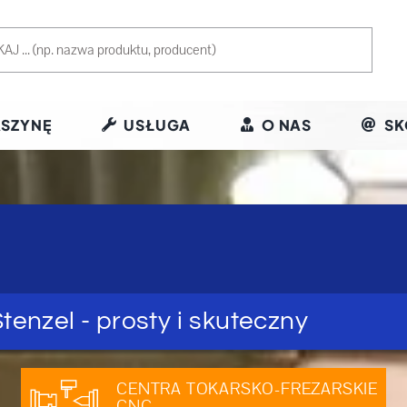
SZYNĘ
USŁUGA
O NAS
SK
I
enzel - prosty i skuteczny
CENTRA TOKARSKO-FREZARSKIE
CNC