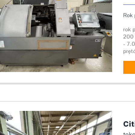
Rok 
rok 
200 
- 7.
pręt
Cit
tok