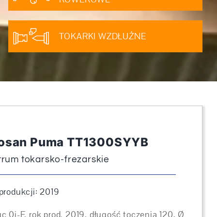
TOKARKI WZDŁUŻNE
osan Puma TT1300SYYB
trum tokarsko-frezarskie
produkcji: 2019
c 0i-F, rok prod. 2019, długość toczenia 120, Ø