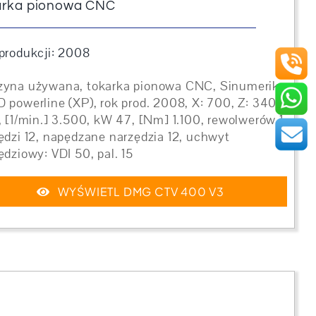
arka pionowa CNC
produkcji: 2008
yna używana, tokarka pionowa CNC, Sinumerik
 powerline (XP), rok prod. 2008, X: 700, Z: 340,
, [1/min.] 3.500, kW 47, [Nm] 1.100, rewolwerów 1,
ędzi 12, napędzane narzędzia 12, uchwyt
ędziowy: VDI 50, pal. 15
WYŚWIETL DMG CTV 400 V3