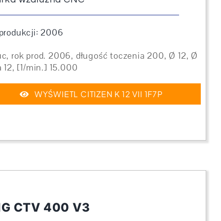
produkcji: 2006
c, rok prod. 2006, długość toczenia 200, Ø 12, Ø
a 12, [1/min.] 15.000
WYŚWIETL CITIZEN K 12 VII 1F7P
G CTV 400 V3