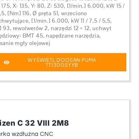
/ 175, X: 135, Y: 80, Z: 530, [1/min.] 6.000, kW 15 /
 5,5, [Nm] 116, Ø pręta 51, wrzeciono
chwytujące, [1/min.] 6.000, kW 11 / 7,5 / 5,5,
 93, rewolwerów 2, narzędzi 12 + 12, uchwyt
ędziowy: BMT 45, napędzane narzędzia,
sanie mgły olejowej
WYŚWIETL DOOSAN PUMA
TT1300SYYB
izen C 32 VIII 2M8
arka wzdłużna CNC