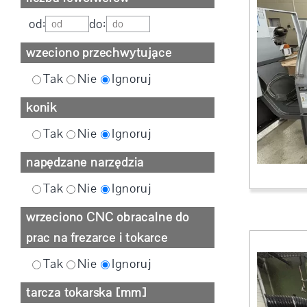
od:
do:
wzeciono przechwytujące
Tak
Nie
Ignoruj
konik
Tak
Nie
Ignoruj
napędzane narzędzia
Tak
Nie
Ignoruj
wrzeciono CNC obracalne do
prac na frezarce i tokarce
Tak
Nie
Ignoruj
tarcza tokarska [mm]