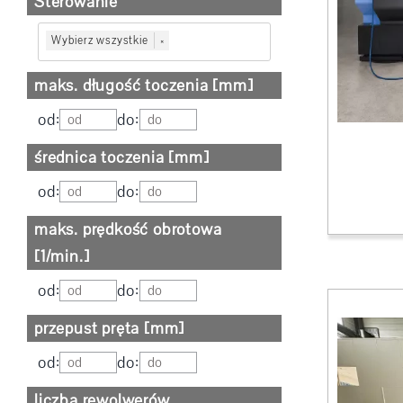
Sterowanie
Wybierz wszystkie
×
maks. długość toczenia [mm]
od:
do:
średnica toczenia [mm]
od:
do:
maks. prędkość obrotowa
[1/min.]
od:
do:
przepust pręta [mm]
od:
do:
liczba rewolwerów