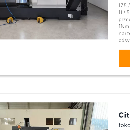
175 
11 /
prze
[Nm]
narz
odsy
Cit
tok