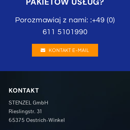
PAKIETÓW USŁUG?
Porozmawiaj z nami: :
+49 (0)
611 5101990
KONTAKT E-MAIL
KONTAKT
STENZEL GmbH
Rieslingstr. 31
65375 Oestrich-Winkel