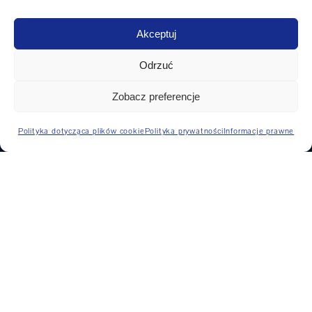
Uniwersalne centra obróbcze
Akceptuj
Pionowe centra obróbcze
Odrzuć
Zobacz preferencje
PRODUCENCI
Polityka dotycząca plików cookie
Polityka prywatności
Informacje prawne
DMG MORI
Weiler
Hedelius
Hermle
Mikron
Okuma
Boehringer