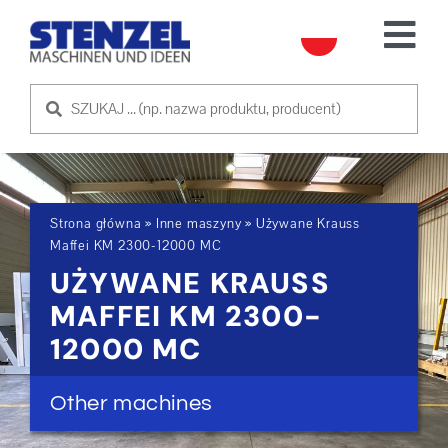
Skip
to
Tog
content
Nav
UŻYWANE MASZYNY
SPRZEDAM MASZYNĘ
Strona główna
»
Inne maszyny
»
Używane Krauss
USŁUGA
Maffei KM 2300-12000 MC
UŻYWANE KRAUSS
O NAS
MAFFEI KM 2300-
12000 MC
SKONTAKTUJ SIĘ Z NAMI
Other machines