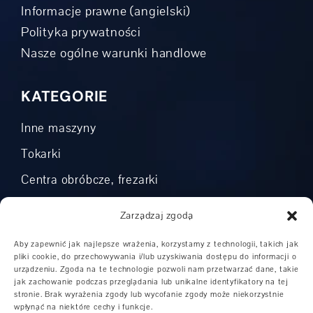
Informacje prawne (angielski)
Polityka prywatności
Nasze ogólne warunki handlowe
KATEGORIE
Inne maszyny
Tokarki
Centra obróbcze, frezarki
Automatyzacja
Zarządzaj zgodą
Centra tokarsko-frezarskie CNC
Aby zapewnić jak najlepsze wrażenia, korzystamy z technologii, takich jak
Tokarki CNC
pliki cookie, do przechowywania i/lub uzyskiwania dostępu do informacji o
urządzeniu. Zgoda na te technologie pozwoli nam przetwarzać dane, takie
Tokarki sterowane rowerowe
jak zachowanie podczas przeglądania lub unikalne identyfikatory na tej
stronie. Brak wyrażenia zgody lub wycofanie zgody może niekorzystnie
Poziome centra obróbcze
wpłynąć na niektóre cechy i funkcje.