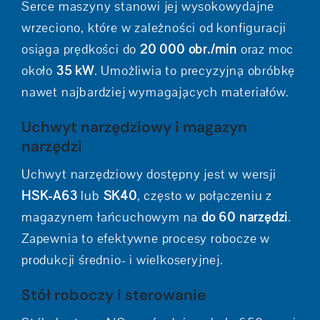
Serce maszyny stanowi jej wysokowydajne
wrzeciono, które w zależności od konfiguracji
osiąga prędkości do
20 000 obr./min
oraz moc
około
35 kW
. Umożliwia to precyzyjną obróbkę
nawet najbardziej wymagających materiałów.
Uchwyt narzędziowy i magazyn
narzędzi
Uchwyt narzędziowy dostępny jest w wersji
HSK-A63
lub
SK40
, często w połączeniu z
magazynem łańcuchowym na
do 60 narzędzi
.
Zapewnia to efektywne procesy robocze w
produkcji średnio- i wielkoseryjnej.
Stół roboczy i sterowanie