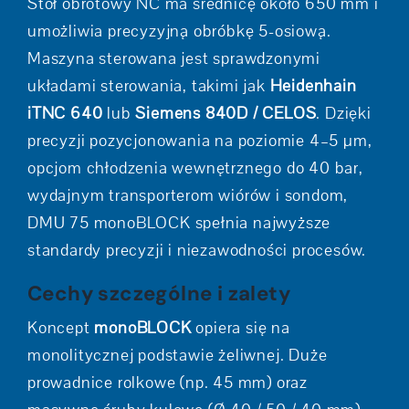
Stół obrotowy NC ma średnicę około 650 mm i
umożliwia precyzyjną obróbkę 5-osiową.
Maszyna sterowana jest sprawdzonymi
układami sterowania, takimi jak
Heidenhain
iTNC 640
lub
Siemens 840D / CELOS
. Dzięki
precyzji pozycjonowania na poziomie 4–5 µm,
opcjom chłodzenia wewnętrznego do 40 bar,
wydajnym transporterom wiórów i sondom,
DMU 75 monoBLOCK spełnia najwyższe
standardy precyzji i niezawodności procesów.
Cechy szczególne i zalety
Koncept
monoBLOCK
opiera się na
monolitycznej podstawie żeliwnej. Duże
prowadnice rolkowe (np. 45 mm) oraz