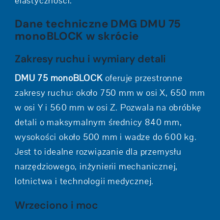
elastyczności.
Dane techniczne DMG DMU 75
monoBLOCK w skrócie
Zakresy ruchu i wymiary detali
DMU 75 monoBLOCK
oferuje przestronne
zakresy ruchu: około 750 mm w osi X, 650 mm
w osi Y i 560 mm w osi Z. Pozwala na obróbkę
detali o maksymalnym średnicy 840 mm,
wysokości około 500 mm i wadze do 600 kg.
Jest to idealne rozwiązanie dla przemysłu
narzędziowego, inżynierii mechanicznej,
lotnictwa i technologii medycznej.
Wrzeciono i moc