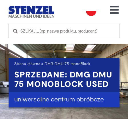
Skip
to
Tog
content
Nav
UŻYWANE MASZYNY
SPRZEDAM MASZYNĘ
Strona główna
»
DMG DMU 75 monoBlock
USŁUGA
SPRZEDANE: DMG DMU
75 MONOBLOCK USED
O NAS
uniwersalne centrum obróbcze
SKONTAKTUJ SIĘ Z NAMI