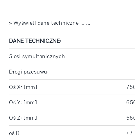
> Wyświetl dane techniczne ... ...
DANE TECHNICZNE:
5 osi symultanicznych
Drogi przesuwu:
Oś X: [mm]
75
Oś Y: [mm]
65
Oś Z: [mm]
56
oś B
+ / 