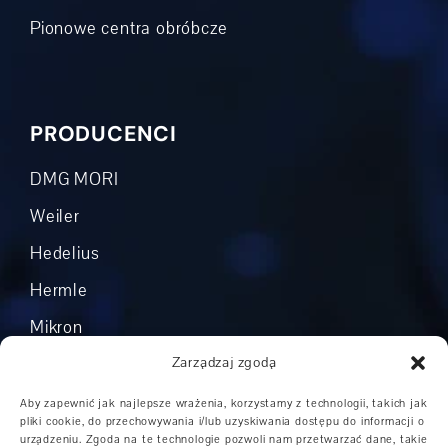
Pionowe centra obróbcze
PRODUCENCI
DMG MORI
Weiler
Hedelius
Hermle
Mikron
Okuma
Zarządzaj zgodą
Boehringer
Aby zapewnić jak najlepsze wrażenia, korzystamy z technologii, takich jak
pliki cookie, do przechowywania i/lub uzyskiwania dostępu do informacji o
Grob
urządzeniu. Zgoda na te technologie pozwoli nam przetwarzać dane, takie