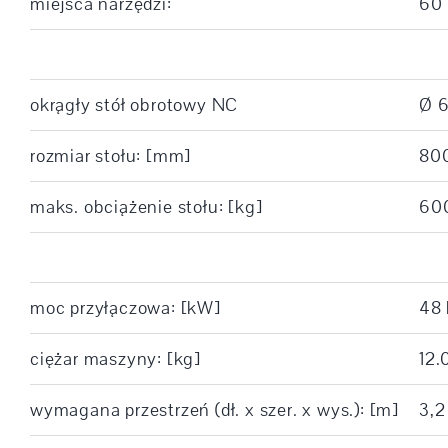
miejsca narzędzi:
60
okrągły stół obrotowy NC
Ø 
rozmiar stołu: [mm]
80
maks. obciążenie stołu: [kg]
60
moc przyłączowa: [kW]
48
ciężar maszyny: [kg]
12.
wymagana przestrzeń (dł. x szer. x wys.): [m]
3,2