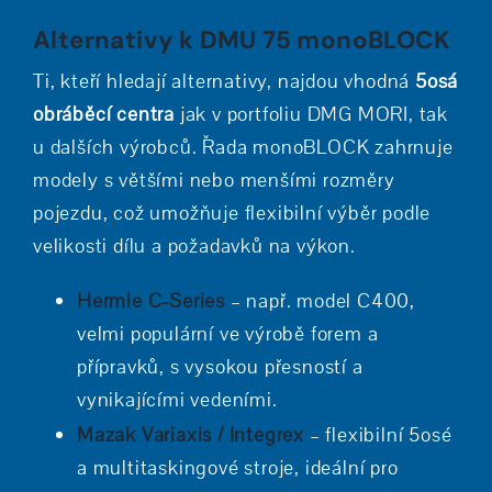
Alternativy k DMU 75 monoBLOCK
Ti, kteří hledají alternativy, najdou vhodná
5osá
obráběcí centra
jak v portfoliu DMG MORI, tak
u dalších výrobců. Řada monoBLOCK zahrnuje
modely s většími nebo menšími rozměry
pojezdu, což umožňuje flexibilní výběr podle
velikosti dílu a požadavků na výkon.
Hermle C-Series
– např. model C400,
velmi populární ve výrobě forem a
přípravků, s vysokou přesností a
vynikajícími vedeními.
Mazak Variaxis / Integrex
– flexibilní 5osé
a multitaskingové stroje, ideální pro