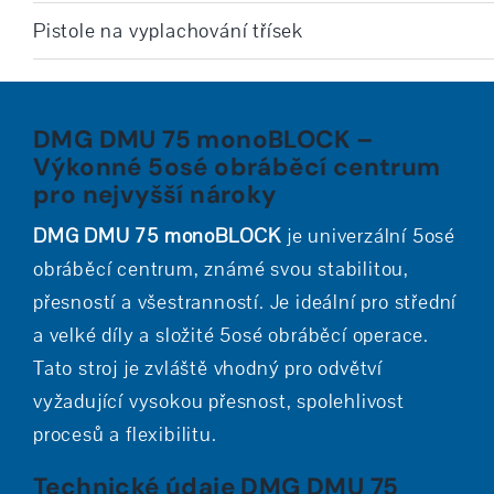
Pistole na vyplachování třísek
DMG DMU 75 monoBLOCK –
Výkonné 5osé obráběcí centrum
pro nejvyšší nároky
DMG DMU 75 monoBLOCK
je univerzální 5osé
obráběcí centrum, známé svou stabilitou,
přesností a všestranností. Je ideální pro střední
a velké díly a složité 5osé obráběcí operace.
Tato stroj je zvláště vhodný pro odvětví
vyžadující vysokou přesnost, spolehlivost
procesů a flexibilitu.
Technické údaje DMG DMU 75