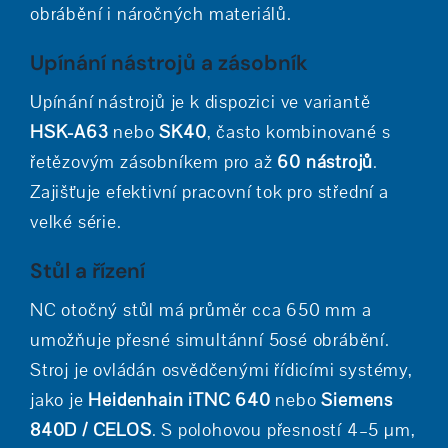
obrábění i náročných materiálů.
Upínání nástrojů a zásobník
Upínání nástrojů je k dispozici ve variantě
HSK-A63
nebo
SK40
, často kombinované s
řetězovým zásobníkem pro až
60 nástrojů
.
Zajišťuje efektivní pracovní tok pro střední a
velké série.
Stůl a řízení
NC otočný stůl má průměr cca 650 mm a
umožňuje přesné simultánní 5osé obrábění.
Stroj je ovládán osvědčenými řídicími systémy,
jako je
Heidenhain iTNC 640
nebo
Siemens
840D / CELOS
. S polohovou přesností 4–5 µm,