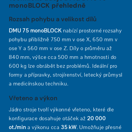
monoBLOCK přehledně
Rozsah pohybu a velikost dílů
DMU 75 monoBLOCK
nabízí prostorné rozsahy
pohybu přibližně 750 mm v ose X, 650 mm v
ose Y a 560 mm v ose Z. Díly o průměru až
840 mm, výšce cca 500 mm a hmotnosti do
600 kg lze obrábět bez problémů. Ideální pro
formy a přípravky, strojírenství, letecký průmysl
a medicínskou techniku.
Vřeteno a výkon
Jádro stroje tvoří výkonné vřeteno, které dle
konfigurace dosahuje otáček až
20 000
ot./min
a výkonu cca
35 kW
. Umožňuje přesné