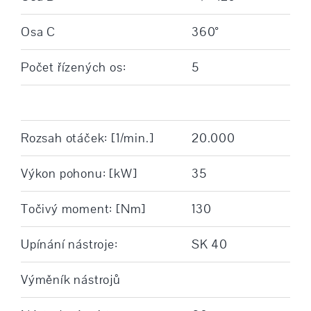
Osa C
360°
Počet řízených os:
5
Rozsah otáček: [1/min.]
20.000
Výkon pohonu: [kW]
35
Točivý moment: [Nm]
130
Upínání nástroje:
SK 40
Výměník nástrojů