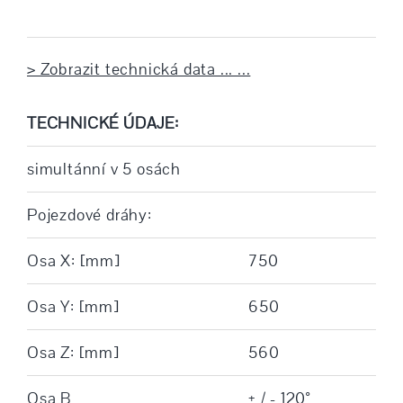
> Zobrazit technická data ... ...
TECHNICKÉ ÚDAJE:
simultánní v 5 osách
Pojezdové dráhy:
Osa X: [mm]
750
Osa Y: [mm]
650
Osa Z: [mm]
560
Osa B
+ / - 120°