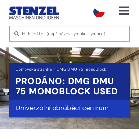
Skip
to
Tog
content
Nav
POUŽITÉ STROJE
PRODEJ STROJE
Domovská stránka
»
DMG DMU 75 monoBlock
SLUŽBA
PRODÁNO: DMG DMU
75 MONOBLOCK USED
O NÁS
Univerzální obráběcí centrum
KONTAKTUJTE NÁS