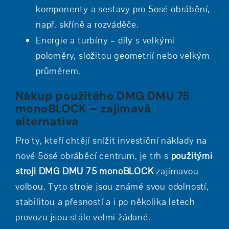
komponenty a sestavy pro 5osé obrábění,
např. skříně a rozváděče.
Energie a turbíny – díly s velkými
poloměry, složitou geometrií nebo velkým
průměrem.
Nákup použitého DMG DMU 75
monoBLOCK – zajímavá
alternativa
Pro ty, kteří chtějí snížit investiční náklady na
nové 5osé obráběcí centrum, je trh s
použitými
stroji DMG DMU 75 monoBLOCK
zajímavou
volbou. Tyto stroje jsou známé svou odolností,
stabilitou a přesností a i po několika letech
provozu jsou stále velmi žádané.