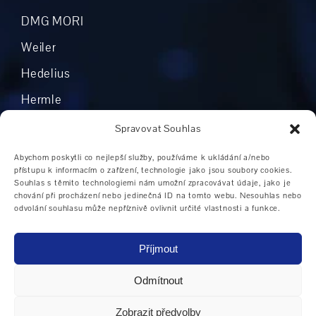
DMG MORI
Weiler
Hedelius
Hermle
Mikron
Spravovat Souhlas
Okuma
Abychom poskytli co nejlepší služby, používáme k ukládání a/nebo
přístupu k informacím o zařízení, technologie jako jsou soubory cookies.
Boehringer
Souhlas s těmito technologiemi nám umožní zpracovávat údaje, jako je
chování při procházení nebo jedinečná ID na tomto webu. Nesouhlas nebo
Grob
odvolání souhlasu může nepříznivě ovlivnit určité vlastnosti a funkce.
Ostatní výrobci
Příjmout
Odmítnout
Oblasti použití CNC strojů
|
CNC stroje ve
Zobrazit předvolby