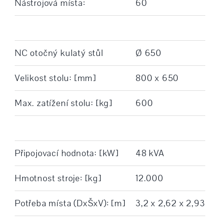
Nástrojová místa:
60
NC otočný kulatý stůl
Ø 650
Velikost stolu: [mm]
800 x 650
Max. zatížení stolu: [kg]
600
Připojovací hodnota: [kW]
48 kVA
Hmotnost stroje: [kg]
12.000
Potřeba místa (DxŠxV): [m]
3,2 x 2,62 x 2,93