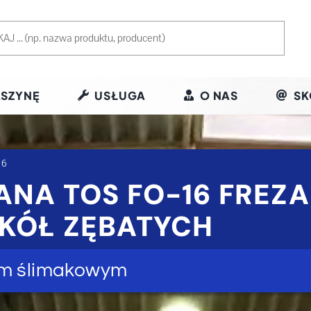
SZYNĘ
USŁUGA
O NAS
SK
16
ANA TOS FO-16 FREZ
KÓŁ ZĘBATYCH
em ślimakowym