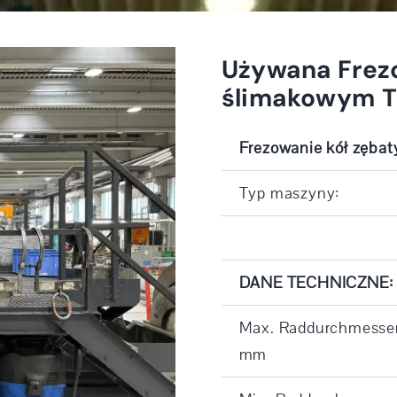
Używana Frez
ślimakowym T
Frezowanie kół zęba
Typ maszyny:
DANE TECHNICZNE:
Max. Raddurchmesser
mm