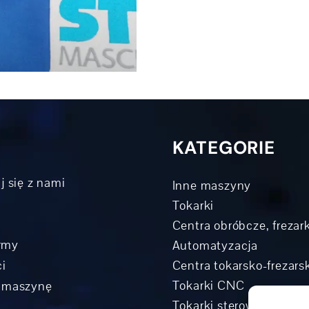
KATEGORIE
j się z nami
Inne maszyny
Tokarki
Centra obróbcze, frezark
irmy
Automatyzacja
i
Centra tokarsko-frezar
Tokarki CNC
 maszynę
Tokarki sterowane rowe