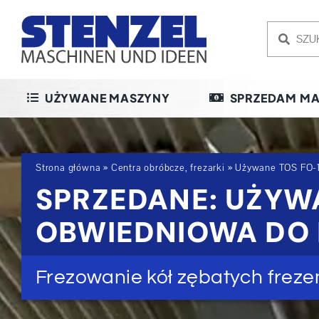
Skip
to
content
UŻYWANE MASZYNY
SPRZEDAM MA
Strona główna
»
Centra obróbcze, frezarki
»
Używane TOS FO-
SPRZEDANE: UŻYW
OBWIEDNIOWA DO 
Frezowanie kół zębatych frez