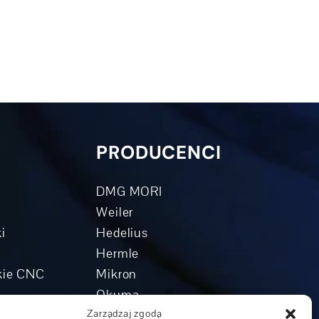
PRODUCENCI
DMG MORI
Weiler
i
Hedelius
Hermle
skie CNC
Mikron
Okuma
rowe
Boehringer
Zarządzaj zgodą