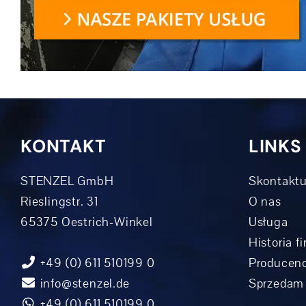
KONTAKT
LINKS
STENZEL GmbH
Skontaktu
Rieslingstr. 31
O nas
65375 Oestrich-Winkel
Usługa
Historia f
+49 (0) 611 510199 0
Producenc
info@stenzel.de
Sprzedam
+49 (0) 611 510199 0