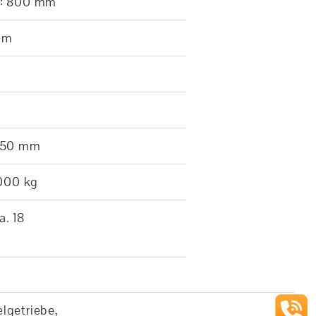
r: 800 mm
mm
1350 mm
7000 kg
. 18
lgetriebe,