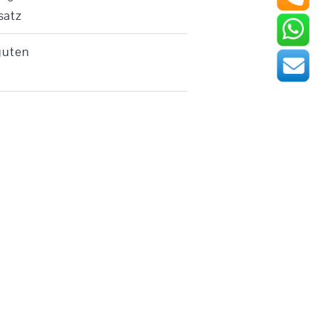
satz
guten