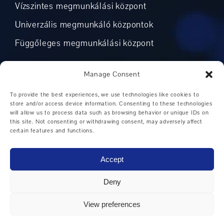
Vízszintes megmunkálási központ
Univerzális megmunkáló központok
Függőleges megmunkálási központ
Manage Consent
GYÁRTÓK
To provide the best experiences, we use technologies like cookies to
store and/or access device information. Consenting to these technologies
will allow us to process data such as browsing behavior or unique IDs on
DMG MORI
this site. Not consenting or withdrawing consent, may adversely affect
certain features and functions.
Weiler
Hedelius
Accept
Hermle
Deny
Mikron
View preferences
Okuma