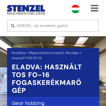
Skip
to
Tog
content
Nav
HASZNÁLT GÉPEK
ELADÓ GÉP
Kezdőlap
»
Megmunkálási központ, Marógép
»
SZOLGÁLTATÁS
Használt TOS FO-16
ELADVA: HASZNÁLT
RÓLUNK
TOS FO-16
FOGASKERÉKMARÓ
KAPCSOLATFELVÉTEL
GÉP
Gear hobbing