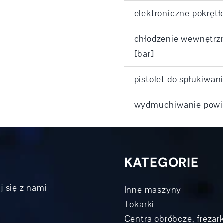
elektroniczne pokrętł
chłodzenie wewnętrzn
[bar]
pistolet do spłukiwan
wydmuchiwanie powi
KATEGORIE
j się z nami
Inne maszyny
Tokarki
Centra obróbcze, frezark