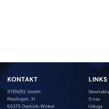
KONTAKT
LINKS
STENZEL GmbH
Skontaktu
Rieslingstr. 31
O nas
65375 Oestrich-Winkel
Usługa