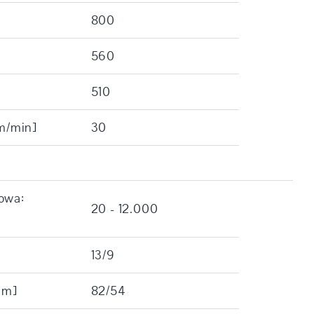
800
560
510
[m/min]
30
owa:
20 - 12.000
13/9
Nm]
82/54