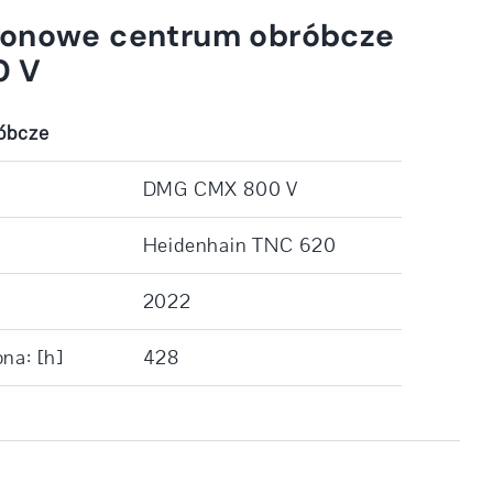
ionowe centrum obróbcze
0 V
óbcze
DMG CMX 800 V
Heidenhain TNC 620
2022
na: [h]
428