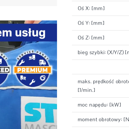
Oś X: [mm]
Oś Y: [mm]
Oś Z: [mm]
bieg szybki: (X/Y/Z) 
maks. prędkość obrot
[1/min.]
moc napędu: [kW]
moment obrotowy: [