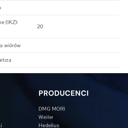
o
e (IKZ):
20
ia wiórów
etrza
PRODUCENCI
DMG MORI
Weiler
i
Hedelius