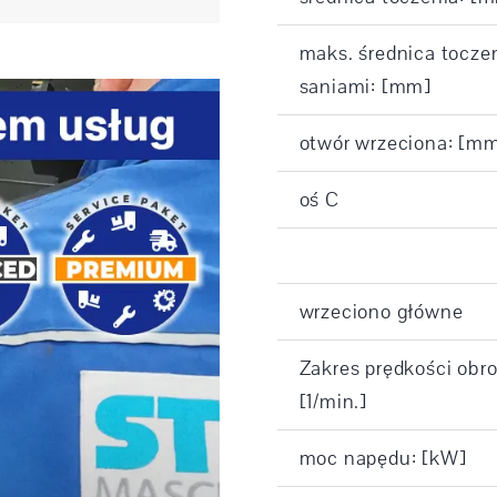
maks. średnica tocze
saniami: [mm]
otwór wrzeciona: [m
oś C
wrzeciono główne
Zakres prędkości obr
[1/min.]
moc napędu: [kW]