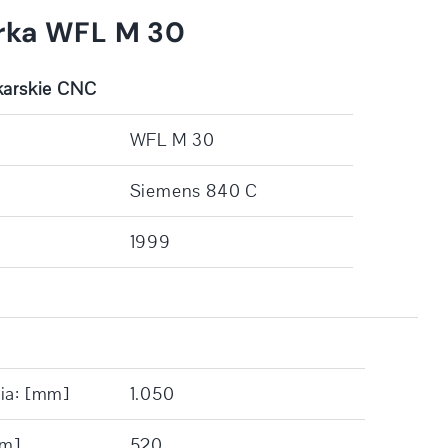
rka WFL M 30
karskie CNC
WFL M 30
Siemens 840 C
1999
ia: [mm]
1.050
mm]
520