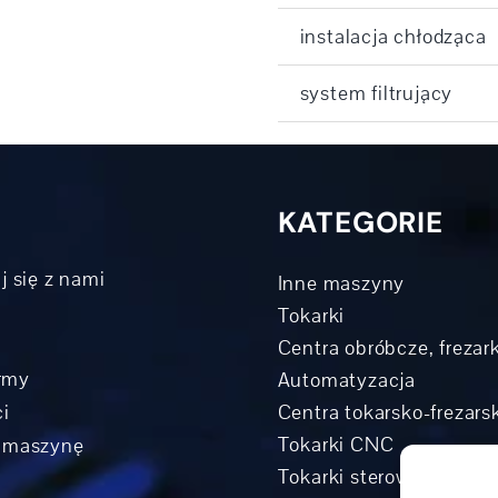
instalacja chłodząca
system filtrujący
KATEGORIE
j się z nami
Inne maszyny
Tokarki
Centra obróbcze, frezark
irmy
Automatyzacja
i
Centra tokarsko-frezar
Tokarki CNC
 maszynę
Tokarki sterowane rowe