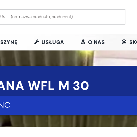
SZYNĘ
USŁUGA
O NAS
SK
ANA WFL M 30
CNC