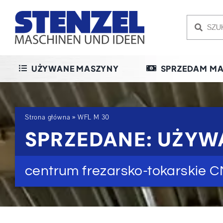
Skip
to
content
UŻYWANE MASZYNY
SPRZEDAM MA
Strona główna
»
WFL M 30
SPRZEDANE: UŻYW
centrum frezarsko-tokarskie 