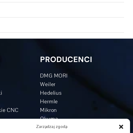
PRODUCENCI
DMG MORI
Weiler
i
Hedelius
Hermle
skie CNC
Mikron
Okuma
rowe
Boehringer
Zarządzaj zgodą