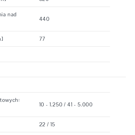
nia nad
440
m]
77
otowych:
10 - 1.250 / 41 - 5.000
22 / 15