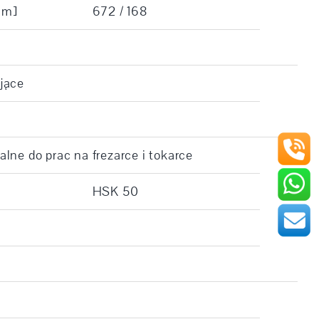
Nm]
672 / 168
jące
ne do prac na frezarce i tokarce
HSK 50