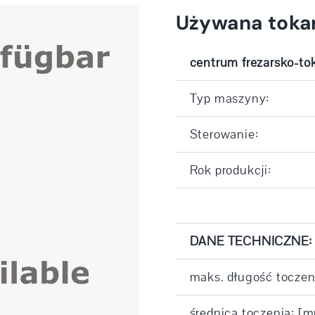
Używana toka
centrum frezarsko-to
Typ maszyny:
Sterowanie:
Rok produkcji:
DANE TECHNICZNE:
maks. długość toczen
średnica toczenia: [