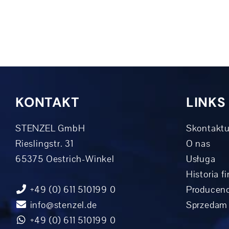
KONTAKT
LINKS
STENZEL GmbH
Skontaktu
Rieslingstr. 31
O nas
65375 Oestrich-Winkel
Usługa
Historia f
+49 (0) 611 510199 0
Producenc
info@stenzel.de
Sprzedam
+49 (0) 611 510199 0