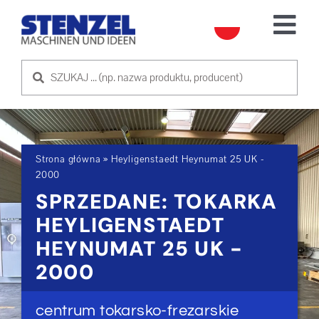
Skip
to
Tog
content
Nav
UŻYWANE MASZYNY
SPRZEDAM MASZYNĘ
Strona główna
»
Heyligenstaedt Heynumat 25 UK -
USŁUGA
2000
SPRZEDANE: TOKARKA
O NAS
HEYLIGENSTAEDT
HEYNUMAT 25 UK -
SKONTAKTUJ SIĘ Z NAMI
2000
centrum tokarsko-frezarskie