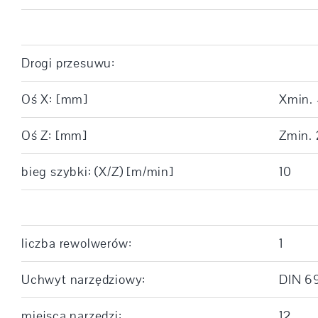
Drogi przesuwu:
Oś X: [mm]
Xmin. 
Oś Z: [mm]
Zmin. 
bieg szybki: (X/Z) [m/min]
10
liczba rewolwerów:
1
Uchwyt narzędziowy:
DIN 6
miejsca narzędzi:
12