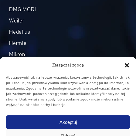
DMG MORI
Weiler
Hedelius
Hermle
Mikron
Okuma
Zarządzaj zgodą
Boehringer
Aby zapewnić jak najlepsze wrażenia, korzystamy z technologii, takich jak
pliki cookie, do przechowywania i/lub uzyskiwania dostępu do informacji o
Grob
urządzeniu. Zgoda na te technologie pozwoli nam przetwarzać dane, takie
jak zachowanie podczas przeglądania lub unikalne identyfikatory na tej
Inni producenci
stronie. Brak wyrażenia zgody lub wycofanie zgody może niekorzystnie
wpłynąć na niektóre cechy i funkcje.
Akceptuj
Obszary zastosowań maszyn CNC
|
Maszyny CNC w
Odrzuć