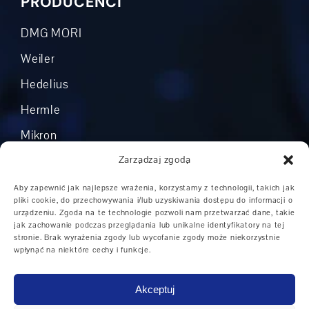
PRODUCENCI
DMG MORI
Weiler
Hedelius
Hermle
Mikron
Okuma
Zarządzaj zgodą
Boehringer
Aby zapewnić jak najlepsze wrażenia, korzystamy z technologii, takich jak
pliki cookie, do przechowywania i/lub uzyskiwania dostępu do informacji o
Grob
urządzeniu. Zgoda na te technologie pozwoli nam przetwarzać dane, takie
jak zachowanie podczas przeglądania lub unikalne identyfikatory na tej
Inni producenci
stronie. Brak wyrażenia zgody lub wycofanie zgody może niekorzystnie
wpłynąć na niektóre cechy i funkcje.
Akceptuj
Obszary zastosowań maszyn CNC
|
Maszyny CNC w