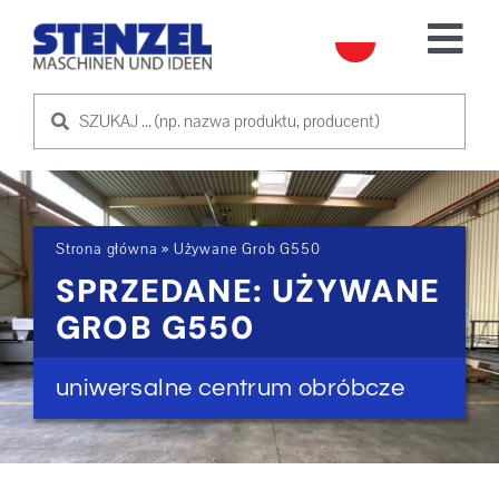
Skip
to
Tog
content
Nav
UŻYWANE MASZYNY
SPRZEDAM MASZYNĘ
Strona główna
»
Używane Grob G550
USŁUGA
SPRZEDANE: UŻYWANE
GROB G550
O NAS
uniwersalne centrum obróbcze
SKONTAKTUJ SIĘ Z NAMI