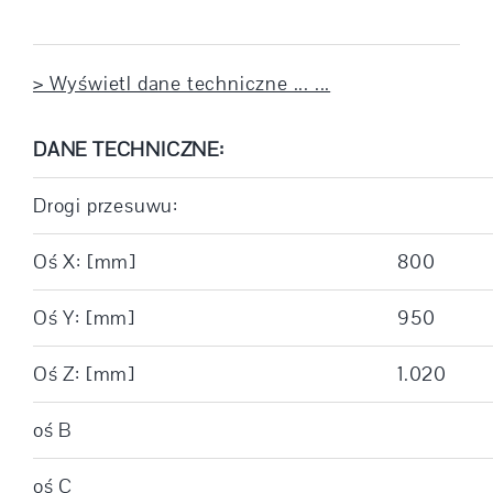
> Wyświetl dane techniczne ... ...
DANE TECHNICZNE:
Drogi przesuwu:
Oś X: [mm]
800
Oś Y: [mm]
950
Oś Z: [mm]
1.020
oś B
oś C