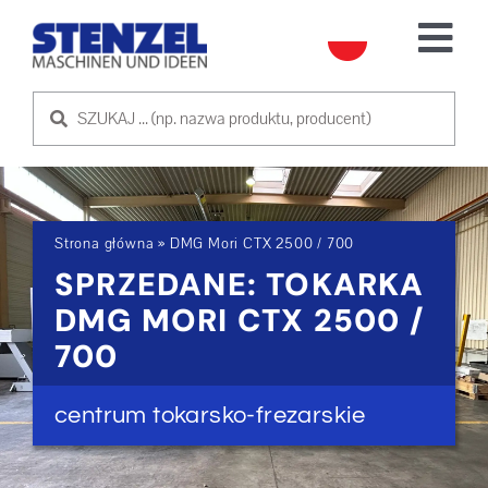
Skip
to
Tog
content
Nav
UŻYWANE MASZYNY
SPRZEDAM MASZYNĘ
Strona główna
»
DMG Mori CTX 2500 / 700
USŁUGA
SPRZEDANE: TOKARKA
DMG MORI CTX 2500 /
O NAS
700
SKONTAKTUJ SIĘ Z NAMI
centrum tokarsko-frezarskie