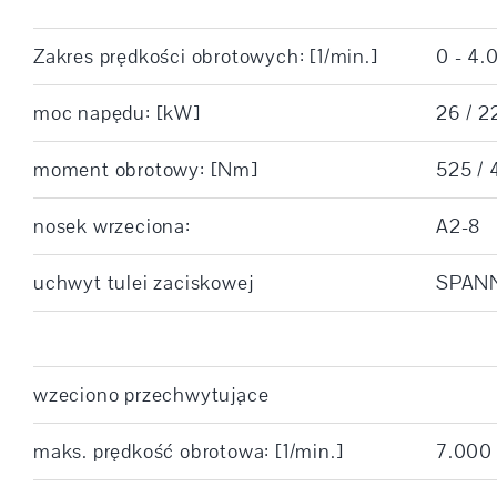
Zakres prędkości obrotowych: [1/min.]
0 - 4.
moc napędu: [kW]
26 / 2
moment obrotowy: [Nm]
525 / 
nosek wrzeciona:
A2-8
uchwyt tulei zaciskowej
SPANN
wzeciono przechwytujące
maks. prędkość obrotowa: [1/min.]
7.000