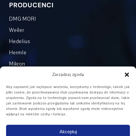
PRODUCENCI
DMG MORI
Weiler
Hedelius
Hermle
Mikron
Okuma
Zarządzaj zgodą
Boehringer
Aby zapewnić jak najlepsze wrażenia, korzystamy z technologii, takich jak
pliki cookie, do przechowywania i/lub uzyskiwania dostępu do informacji o
Grob
urządzeniu. Zgoda na te technologie pozwoli nam przetwarzać dane, takie
jak zachowanie podczas przeglądania lub unikalne identyfikatory na tej
Inni producenci
stronie. Brak wyrażenia zgody lub wycofanie zgody może niekorzystnie
wpłynąć na niektóre cechy i funkcje.
Akceptuj