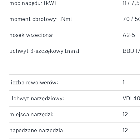
moc napędu: [kW]
11 / 7,5
moment obrotowy: [Nm]
70 / 5
nosek wrzeciona:
A2-5
uchwyt 3-szczękowy [mm]
BBD 1
liczba rewolwerów:
1
Uchwyt narzędziowy:
VDI 4
miejsca narzędzi:
12
napędzane narzędzia
12