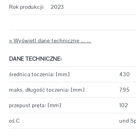
Rok produkcji:
2023
> Wyświetl dane techniczne ... ...
DANE TECHNICZNE:
średnica toczenia: [mm]
430
maks. długość toczenia: [mm]
795
przepust pręta: [mm]
102
oś C
und Sp