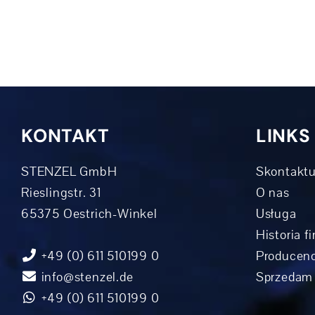
KONTAKT
LINKS
STENZEL GmbH
Skontaktu
Rieslingstr. 31
O nas
65375 Oestrich-Winkel
Usługa
Historia f
+49 (0) 611 510199 0
Producenc
info@stenzel.de
Sprzedam
+49 (0) 611 510199 0