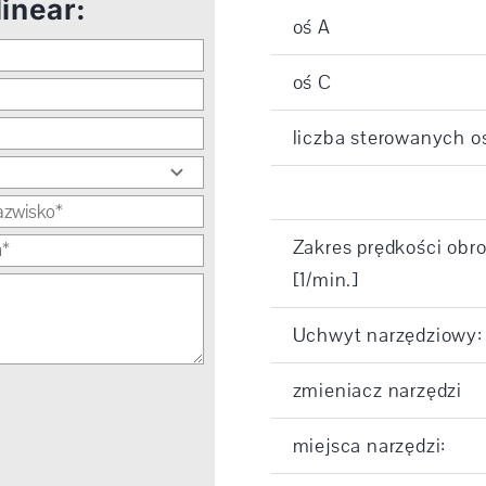
inear:
oś A
oś C
liczba sterowanych os
Zakres prędkości obr
[1/min.]
Uchwyt narzędziowy:
zmieniacz narzędzi
miejsca narzędzi: