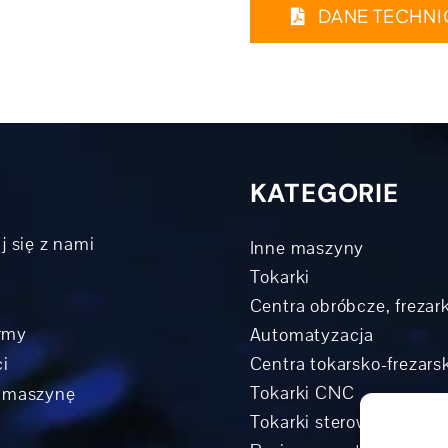
DANE TECHNIC
KATEGORIE
j się z nami
Inne maszyny
Tokarki
Centra obróbcze, frezark
irmy
Automatyzacja
i
Centra tokarsko-frezar
Tokarki CNC
 maszynę
Tokarki sterowane rowe