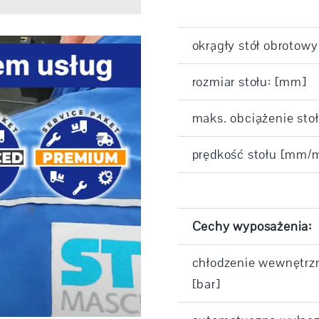
okrągły stół obrotow
rozmiar stołu: [mm]
maks. obciążenie stoł
prędkość stołu [mm/
Cechy wyposażenia:
chłodzenie wewnętrzn
[bar]