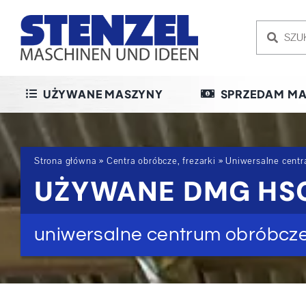
Skip
to
content
UŻYWANE MASZYNY
SPRZEDAM MA
Strona główna
»
Centra obróbcze, frezarki
»
Uniwersalne centr
UŻYWANE DMG HSC
uniwersalne centrum obróbcz