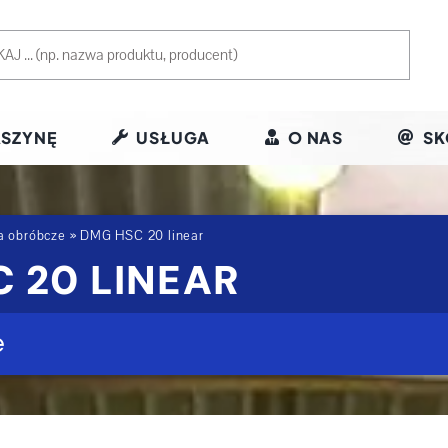
SZYNĘ
USŁUGA
O NAS
SK
a obróbcze
»
DMG HSC 20 linear
 20 LINEAR
e