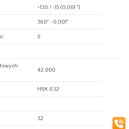
+130 / -15 (0,001 °)
360° - 0,001°
i:
5
otowych:
42.000
HSK-E32
32