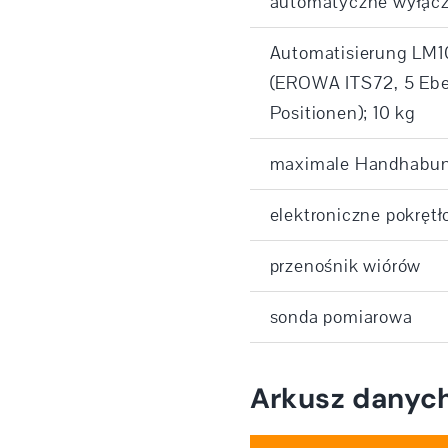
automatyczne wyłącz
Automatisierung LM
(EROWA ITS72, 5 Ebe
Positionen); 10 kg
maximale Handhabu
elektroniczne pokrętł
przenośnik wiórów
sonda pomiarowa
Arkusz danyc