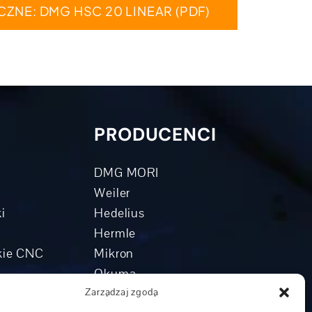
ZNE: DMG HSC 20 LINEAR (PDF)
PRODUCENCI
DMG MORI
Weiler
i
Hedelius
Hermle
skie CNC
Mikron
Okuma
Zarządzaj zgodą
rowe
Boehringer