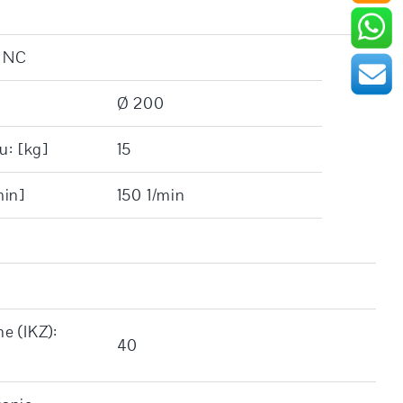
y NC
Ø 200
u: [kg]
15
min]
150 1/min
e (IKZ):
40