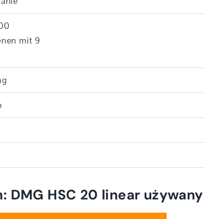
anie
100
nen mit 9
ng
o
h: DMG HSC 20 linear używany