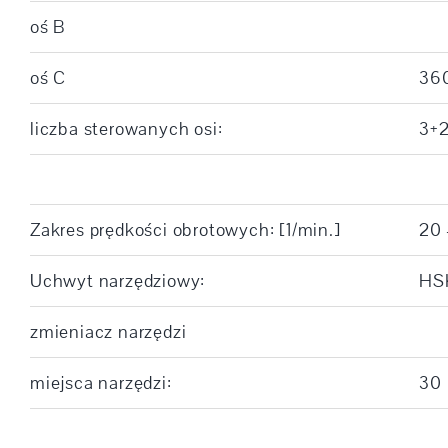
oś B
oś C
36
liczba sterowanych osi:
3+
Zakres prędkości obrotowych: [1/min.]
20 
Uchwyt narzędziowy:
HS
zmieniacz narzędzi
miejsca narzędzi:
30