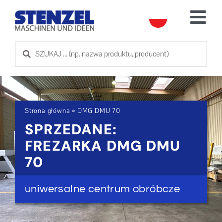
Skip
to
Tog
content
Nav
UŻYWANE MASZYNY
SPRZEDAM MASZYNĘ
Strona główna
»
DMG DMU 70
USŁUGA
SPRZEDANE:
FREZARKA DMG DMU
O NAS
70
SKONTAKTUJ SIĘ Z NAMI
uniwersalne centrum obróbcze