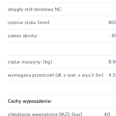
okrągły stół obrotowy NC
rozmiar stołu: [mm]
80
zakres obrotu:
- 10
ciężar maszyny: [kg]
8.
wymagana przestrzeń (dł. x szer. x wys.): [m]
4,5
Cechy wyposażenia:
chłodzenie wewnętrzne (IKZ): [bar]
40