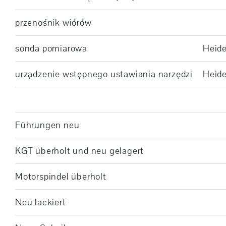
przenośnik wiórów
sonda pomiarowa
Heid
urządzenie wstępnego ustawiania narzędzi
Heid
Führungen neu
KGT überholt und neu gelagert
Motorspindel überholt
Neu lackiert