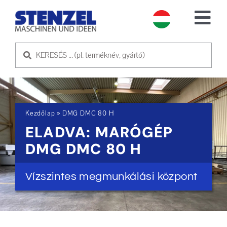
Skip
to
Tog
content
Nav
HASZNÁLT GÉPEK
ELADÓ GÉP
Kezdőlap
»
DMG DMC 80 H
SZOLGÁLTATÁS
ELADVA: MARÓGÉP
DMG DMC 80 H
RÓLUNK
Vízszintes megmunkálási központ
KAPCSOLATFELVÉTEL