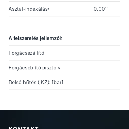
Asztal-indexálás:
0,001°
A felszerelés jellemzői:
Forgácsszállító
Forgácsöblítő pisztoly
Belső hűtés (IKZ): [bar]