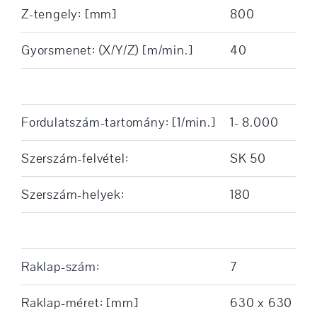
Z-tengely: [mm]
800
Gyorsmenet: (X/Y/Z) [m/min.]
40
Fordulatszám-tartomány: [1/min.]
1- 8.000
Szerszám-felvétel:
SK 50
Szerszám-helyek:
180
Raklap-szám:
7
Raklap-méret: [mm]
630 x 630