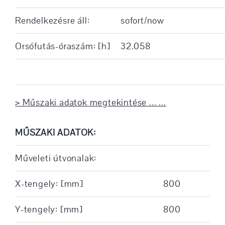
Rendelkezésre áll:
sofort/now
Orsófutás-óraszám: [h]
32.058
> Műszaki adatok megtekintése ... ...
MŰSZAKI ADATOK:
Műveleti útvonalak:
X-tengely: [mm]
800
Y-tengely: [mm]
800