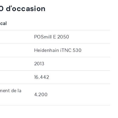
0 d'occasion
ical
POSmill E 2050
Heidenhain iTNC 530
2013
]
16.442
ment de la
4.200