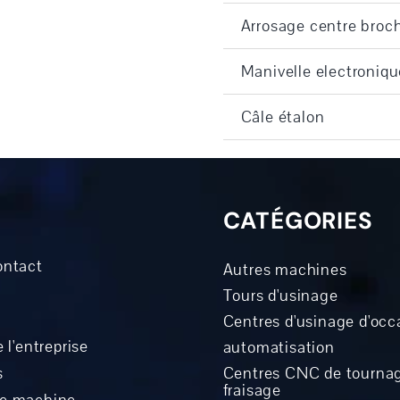
Arrosage centre broch
Manivelle electroniqu
Câle étalon
CATÉGORIES
ontact
Autres machines
Tours d'usinage
Centres d'usinage d'occ
 l'entreprise
automatisation
s
Centres CNC de tournag
fraisage
ne machine