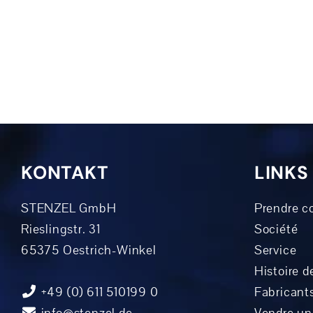
KONTAKT
LINKS
STENZEL GmbH
Prendre c
Rieslingstr. 31
Société
65375 Oestrich-Winkel
Service
Histoire de
+49 (0) 611 510199 0
Fabricant
info@stenzel.de
Vendre u