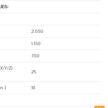
UES:
2.050
1.150
700
(X/Y/Z)
25
n.]
10