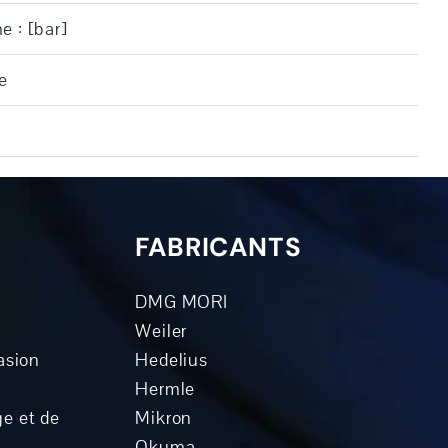
e : [bar]
e
FABRICANTS
DMG MORI
Weiler
asion
Hedelius
Hermle
e et de
Mikron
Okuma