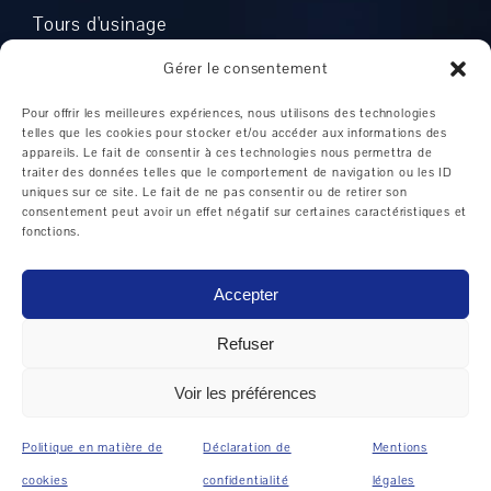
Tours d'usinage
Centres d'usinage d'occasion
Gérer le consentement
automatisation
Pour offrir les meilleures expériences, nous utilisons des technologies
telles que les cookies pour stocker et/ou accéder aux informations des
Centres CNC de tournage et de fraisage
appareils. Le fait de consentir à ces technologies nous permettra de
traiter des données telles que le comportement de navigation ou les ID
Tours à commande numérique
uniques sur ce site. Le fait de ne pas consentir ou de retirer son
consentement peut avoir un effet négatif sur certaines caractéristiques et
Tours à commande de cycle
fonctions.
Centre d'usinage horizontal
Accepter
Centres d'usinage universel
Refuser
Centre d'usinage vertical
Voir les préférences
Politique en matière de
Déclaration de
Mentions
FABRICANTS
cookies
confidentialité
légales