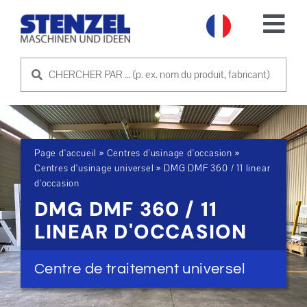
Skip
to
Tog
content
Nav
MACHINES D'OCCASION
VENDRE UNE MACHINE
Page d'accueil
»
Centres d'usinage d'occasion
»
SERVICE
Centres d'usinage universel
»
DMG DMF 360 / 11 linear
d'occasion
DMG DMF 360 / 11
SOCIÉTÉ
LINEAR D'OCCASION
PRENDRE CONTACT
Centre de traitement universel