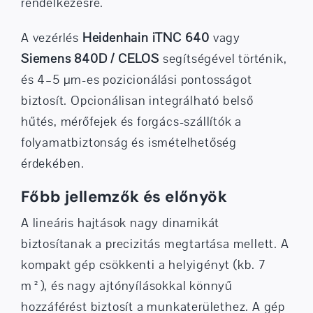
rendelkezésre.
A vezérlés
Heidenhain iTNC 640
vagy
Siemens 840D / CELOS
segítségével történik,
és 4–5 µm-es pozicionálási pontosságot
biztosít. Opcionálisan integrálható belső
hűtés, mérőfejek és forgács-szállítók a
folyamatbiztonság és ismételhetőség
érdekében.
Főbb jellemzők és előnyök
A lineáris hajtások nagy dinamikát
biztosítanak a precizitás megtartása mellett. A
kompakt gép csökkenti a helyigényt (kb. 7
m²), és nagy ajtónyílásokkal könnyű
hozzáférést biztosít a munkaterülethez. A gép