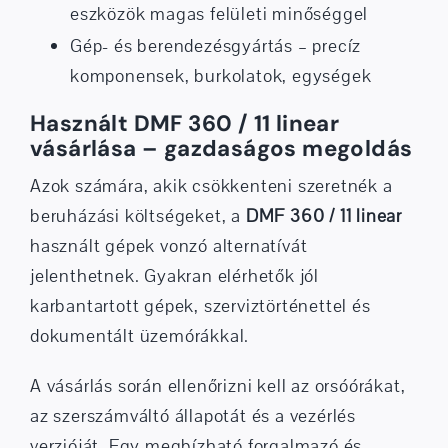
eszközök magas felületi minőséggel
Gép- és berendezésgyártás – precíz
komponensek, burkolatok, egységek
Használt DMF 360 / 11 linear
vásárlása – gazdaságos megoldás
Azok számára, akik csökkenteni szeretnék a
beruházási költségeket, a
DMF 360 / 11 linear
használt gépek vonzó alternatívát
jelenthetnek. Gyakran elérhetők jól
karbantartott gépek, szerviztörténettel és
dokumentált üzemórákkal.
A vásárlás során ellenőrizni kell az orsóórákat,
az szerszámváltó állapotát és a vezérlés
verzióját. Egy megbízható forgalmazó és