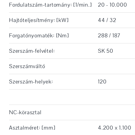
Fordulatszám-tartomány: [1/min.]
20 - 10.000
Hajtóteljesítmény: [kW]
44 / 32
Forgatónyomaték: [Nm]
288 / 187
Szerszám-felvétel:
SK 50
Szerszámváltó
Szerszám-helyek:
120
NC-körasztal
Asztalméret: [mm]
4.200 x 1.100