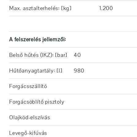
Max. asztalterhelés: [kg]
1.200
A felszerelés jellemzői:
Belső hűtés (IKZ): [bar]
40
Hűtőanyagtartály: [l]
980
Forgácsszállító
Forgácsöblítő pisztoly
Olajköd-elszívás
Levegő-kifúvás