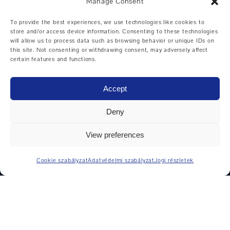
Manage Consent
CNC forgácsolási és marási központ
To provide the best experiences, we use technologies like cookies to
CNC esztergák
store and/or access device information. Consenting to these technologies
will allow us to process data such as browsing behavior or unique IDs on
Ciklus vezérelt eszterga
this site. Not consenting or withdrawing consent, may adversely affect
certain features and functions.
Vízszintes megmunkálási központ
Univerzális megmunkáló központok
Accept
Függőleges megmunkálási központ
Deny
View preferences
GYÁRTÓK
Cookie szabályzat
Adatvédelmi szabályzat
Jogi részletek
DMG MORI
Weiler
Hedelius