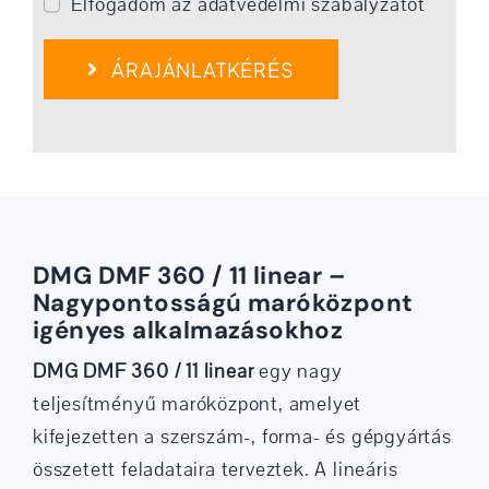
Elfogadom az adatvédelmi szabályzatot
ÁRAJÁNLATKÉRÉS
DMG DMF 360 / 11 linear –
Nagypontosságú maróközpont
igényes alkalmazásokhoz
DMG DMF 360 / 11 linear
egy nagy
teljesítményű maróközpont, amelyet
kifejezetten a szerszám-, forma- és gépgyártás
összetett feladataira terveztek. A lineáris