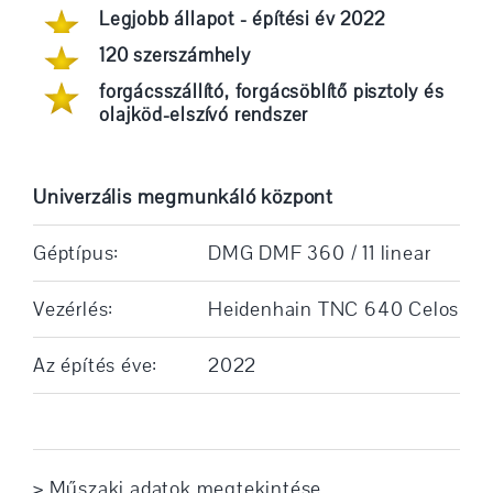
Legjobb állapot - építési év 2022
120 szerszámhely
forgácsszállító, forgácsöblítő pisztoly és
olajköd-elszívó rendszer
Univerzális megmunkáló központ
Géptípus:
DMG DMF 360 / 11 linear
Vezérlés:
Heidenhain TNC 640 Celos
Az építés éve:
2022
> Műszaki adatok megtekintése ... ...