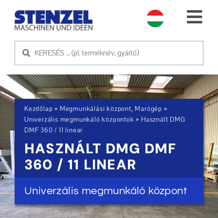
Skip
to
Tog
content
Nav
HASZNÁLT GÉPEK
ELADÓ GÉP
Kezdőlap
»
Megmunkálási központ, Marógép
»
SZOLGÁLTATÁS
Univerzális megmunkáló központok
»
Használt DMG
DMF 360 / 11 linear
HASZNÁLT DMG DMF
RÓLUNK
360 / 11 LINEAR
KAPCSOLATFELVÉTEL
Univerzális megmunkáló központ