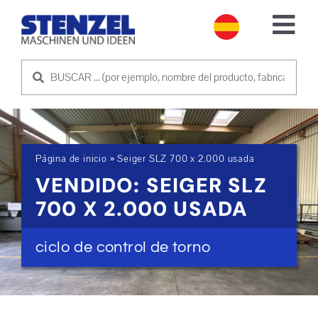
Skip
to
Tog
content
Nav
MÁQUINAS USADAS
VENDER MÁQUINA
Página de inicio
»
Seiger SLZ 700 x 2.000 usada
SERVICIO
VENDIDO: SEIGER SLZ
700 X 2.000 USADA
EMPRESA
ciclo de control de torno
PÓNGASE EN CONTACTO CON NOSOTROS