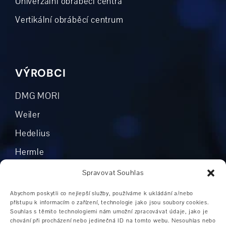
Univerzální obráběcí centra
Vertikální obráběcí centrum
VÝROBCI
DMG MORI
Weiler
Hedelius
Hermle
Mikron
Spravovat Souhlas
Okuma
Abychom poskytli co nejlepší služby, používáme k ukládání a/nebo
přístupu k informacím o zařízení, technologie jako jsou soubory cookies.
Boehringer
Souhlas s těmito technologiemi nám umožní zpracovávat údaje, jako je
chování při procházení nebo jedinečná ID na tomto webu. Nesouhlas nebo