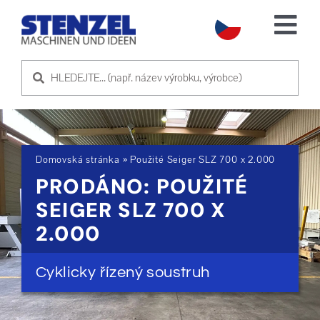
Skip
to
Tog
content
Nav
POUŽITÉ STROJE
PRODEJ STROJE
Domovská stránka
»
Použité Seiger SLZ 700 x 2.000
SLUŽBA
PRODÁNO: POUŽITÉ
SEIGER SLZ 700 X
O NÁS
2.000
KONTAKTUJTE NÁS
Cyklicky řízený soustruh