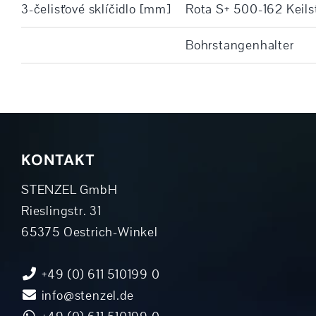
3-čelisťové sklíčidlo [mm]
Rota S+ 500-162 Keils
Bohrstangenhalter
KONTAKT
STENZEL GmbH
Rieslingstr. 31
65375 Oestrich-Winkel
+49 (0) 611 510199 0
info@stenzel.de