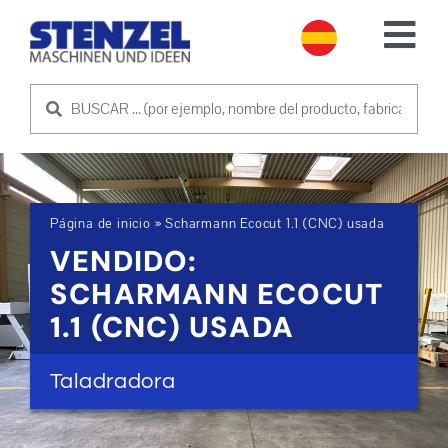
Skip
to
Tog
content
Nav
MÁQUINAS USADAS
VENDER MÁQUINA
Página de inicio
»
Scharmann Ecocut 1.1 (CNC) usada
SERVICIO
VENDIDO:
SCHARMANN ECOCUT
EMPRESA
1.1 (CNC) USADA
PÓNGASE EN CONTACTO CON NOSOTROS
Taladradora