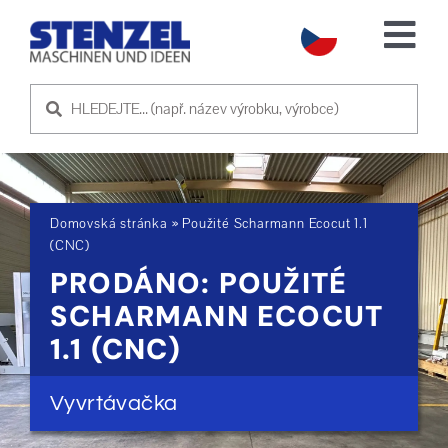
Skip
to
Tog
content
Nav
POUŽITÉ STROJE
PRODEJ STROJE
Domovská stránka
»
Použité Scharmann Ecocut 1.1
SLUŽBA
(CNC)
PRODÁNO: POUŽITÉ
O NÁS
SCHARMANN ECOCUT
1.1 (CNC)
KONTAKTUJTE NÁS
Vyvrtávačka