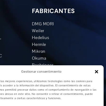
FABRICANTES
DMG MORI
Weiler
,
Hedelius
Hermle
Mikron
NC
Okuma
Boehringer
o
Grob
Gestionar consentimiento
n
Otros fabricantes
 las mejores experiencias, utilizamos tecnologías como las cookies para
o acceder a la información del dispositivo. El consentimiento de estas
universal
 nos permitirá procesar datos como el comportamiento de navegación o las
vertical
ones únicas en este sitio. No consentir o retirar el consentimiento, puede
tivamente a ciertas características y funciones.