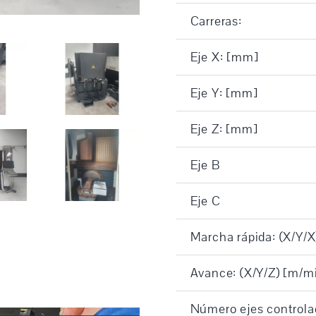
Carreras:
Eje X: [mm]
Eje Y: [mm]
Eje Z: [mm]
Eje B
Eje C
Marcha rápida: (X/Y/X
Avance: (X/Y/Z) [m/mi
Número ejes controla