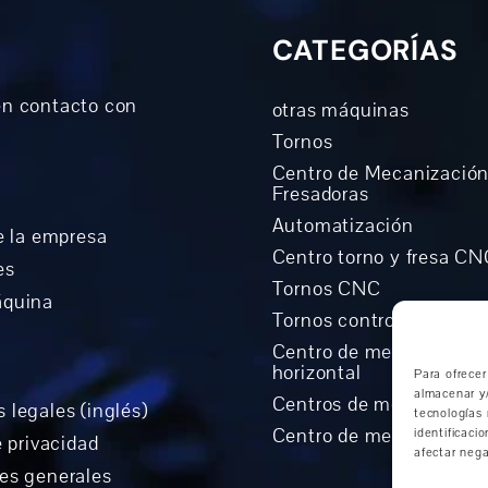
CATEGORÍAS
n contacto con
otras máquinas
Tornos
Centro de Mecanización
Fresadoras
Automatización
e la empresa
Centro torno y fresa C
es
Tornos CNC
áquina
Tornos controlados Cicl
Centro de mecanizació
horizontal
Para ofrecer
almacenar y/
Centros de mecanizado 
 legales (inglés)
tecnologías
Centro de mecanización 
identificaci
e privacidad
afectar nega
es generales