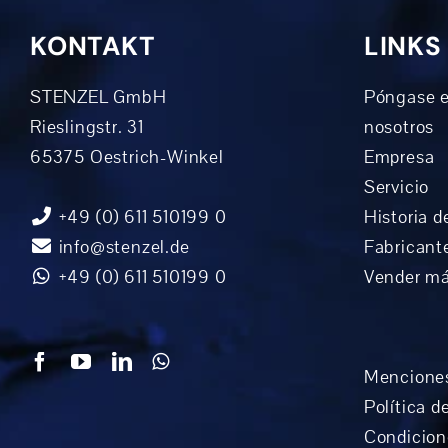
KONTAKT
LINKS
STENZEL GmbH
Póngase e
Rieslingstr. 31
nosotros
65375 Oestrich-Winkel
Empresa
Servicio
+49 (0) 611 510199 0
Historia d
info@stenzel.de
Fabricant
+49 (0) 611 510199 0
Vender m
Menciones
Política d
Condicion