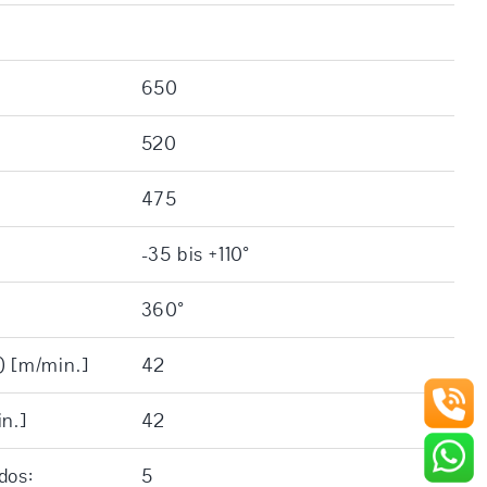
650
520
475
-35 bis +110°
360°
) [m/min.]
42
n.]
42
dos:
5