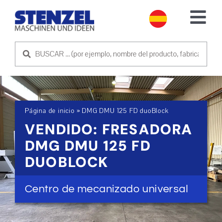
Skip
to
Tog
content
Nav
MÁQUINAS USADAS
VENDER MÁQUINA
Página de inicio
»
DMG DMU 125 FD duoBlock
SERVICIO
VENDIDO: FRESADORA
DMG DMU 125 FD
EMPRESA
DUOBLOCK
PÓNGASE EN CONTACTO CON NOSOTROS
Centro de mecanizado universal