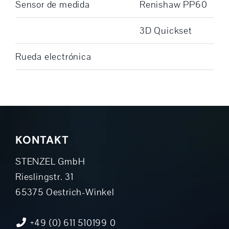
Sensor de medida
Renishaw PP60
3D Quickset
Rueda electrónica
KONTAKT
STENZEL GmbH
Rieslingstr. 31
65375 Oestrich-Winkel
+49 (0) 611 510199 0