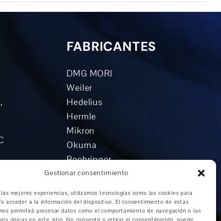
FABRICANTES
DMG MORI
Weiler
,
Hedelius
Hermle
Mikron
NC
Okuma
Boehringer
o
Grob
Gestionar consentimiento
n
Otros fabricantes
 las mejores experiencias, utilizamos tecnologías como las cookies para
o acceder a la información del dispositivo. El consentimiento de estas
universal
 nos permitirá procesar datos como el comportamiento de navegación o las
vertical
ones únicas en este sitio. No consentir o retirar el consentimiento, puede