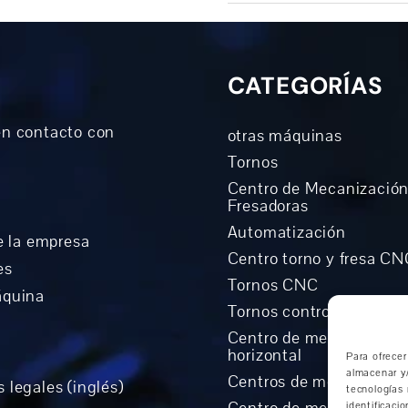
CATEGORÍAS
n contacto con
otras máquinas
Tornos
Centro de Mecanización
Fresadoras
Automatización
e la empresa
Centro torno y fresa C
es
Tornos CNC
áquina
Tornos controlados Cicl
Centro de mecanizació
horizontal
Para ofrecer
almacenar y/
Centros de mecanizado 
 legales (inglés)
tecnologías
Centro de mecanización 
identificaci