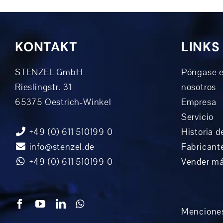
KONTAKT
LINKS
STENZEL GmbH
Póngase e
Rieslingstr. 31
nosotros
65375 Oestrich-Winkel
Empresa
Servicio
+49 (0) 611 510199 0
Historia d
info@stenzel.de
Fabricant
+49 (0) 611 510199 0
Vender m
Menciones