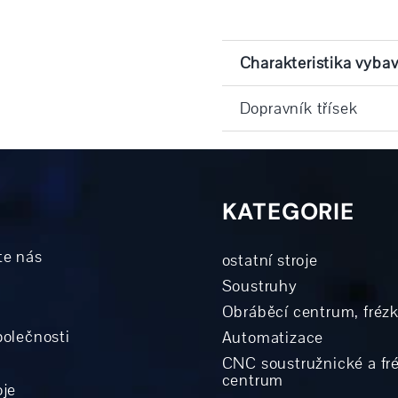
Charakteristika vybav
Dopravník třísek
KATEGORIE
te nás
ostatní stroje
Soustruhy
Obráběcí centrum, fréz
polečnosti
Automatizace
CNC soustružnické a fr
centrum
oje