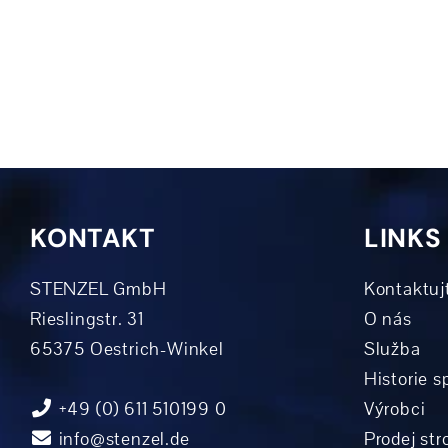
KONTAKT
LINKS
STENZEL GmbH
Kontaktuj
Rieslingstr. 31
O nás
65375 Oestrich-Winkel
Služba
Historie s
+49 (0) 611 510199 0
Výrobci
info@stenzel.de
Prodej str