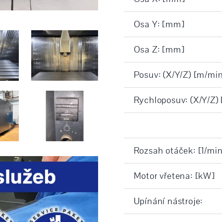
Osa Y: [mm]
Osa Z: [mm]
Posuv: (X/Y/Z) [m/min
Rychloposuv: (X/Y/Z)
Rozsah otáček: [1/min
Motor vřetena: [kW]
Upínání nástroje: