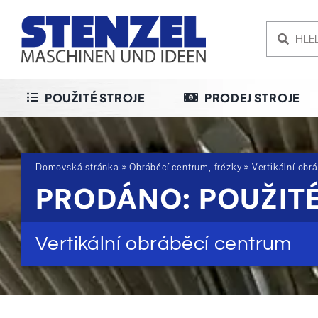
Skip
to
content
POUŽITÉ STROJE
PRODEJ STROJE
Domovská stránka
»
Obráběcí centrum, frézky
»
Vertikální obr
PRODÁNO: POUŽITÉ
Vertikální obráběcí centrum