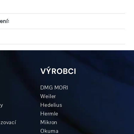
ení:
VÝROBCI
DMG MORI
Weiler
ky
Hedelius
Hermle
ézovací
Mikron
Okuma