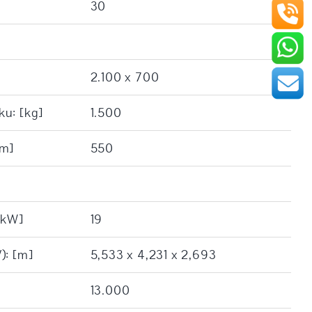
30
2.100 x 700
u: [kg]
1.500
mm]
550
[kW]
19
): [m]
5,533 x 4,231 x 2,693
13.000