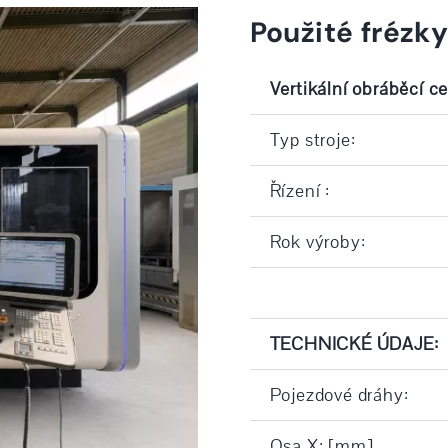
Použité frézk
Vertikální obráběcí c
Typ stroje:
Řízení :
Rok výroby:
TECHNICKÉ ÚDAJE:
Pojezdové dráhy:
Osa X: [mm]