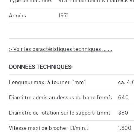
Type de machine:
VDF Heidenreich & Harbeck 
Année:
1971
> Voir les caractéristiques techniques ... ...
DONNEES TECHNIQUES:
Longueur max. à tourner: [mm]
ca. 4
Diamètre admis au-dessus du banc [mm]:
640
Diamètre de rotation sur le support: [mm]
380
Vitesse maxi de broche : [1/min.]
1.800