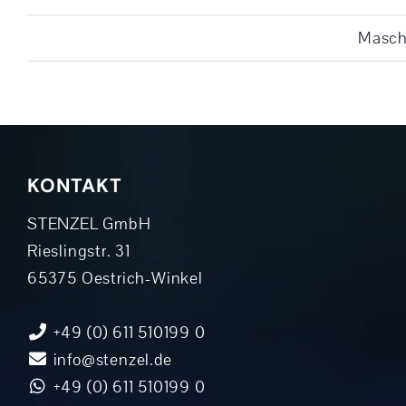
Maschi
KONTAKT
STENZEL GmbH
Rieslingstr. 31
65375 Oestrich-Winkel
+49 (0) 611 510199 0
info@stenzel.de
+49 (0) 611 510199 0