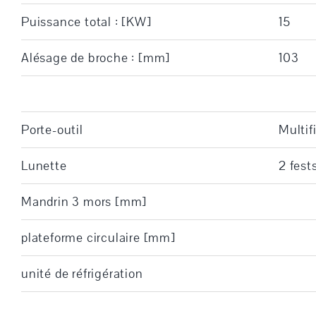
Puissance total : [KW]
15
Alésage de broche : [mm]
103
Porte-outil
Multif
Lunette
2 fest
Mandrin 3 mors [mm]
plateforme circulaire [mm]
unité de réfrigération