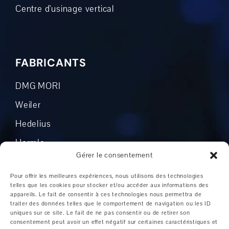
Centre d'usinage vertical
FABRICANTS
DMG MORI
Weiler
Hedelius
Hermle
Gérer le consentement
Mikron
Pour offrir les meilleures expériences, nous utilisons des technologies
Okuma
telles que les cookies pour stocker et/ou accéder aux informations des
appareils. Le fait de consentir à ces technologies nous permettra de
Boehringer
traiter des données telles que le comportement de navigation ou les ID
uniques sur ce site. Le fait de ne pas consentir ou de retirer son
Grob
consentement peut avoir un effet négatif sur certaines caractéristiques et