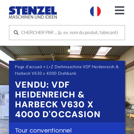
Skip
to
Tog
content
Nav
MACHINES D'OCCASION
VENDRE UNE MACHINE
Page d'accueil
»
L+Z Drehmaschine VDF Heidenreich &
SERVICE
Harbeck V630 x 4000 Drehbank
VENDU: VDF
SOCIÉTÉ
HEIDENREICH &
HARBECK V630 X
PRENDRE CONTACT
4000 D'OCCASION
Tour conventionnel