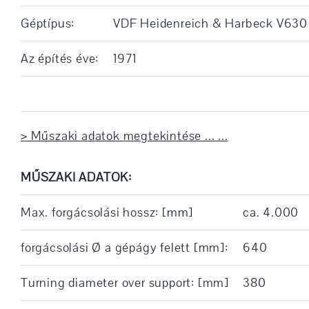
Géptípus:
VDF Heidenreich & Harbeck V630
Az építés éve:
1971
> Műszaki adatok megtekintése ... ...
MŰSZAKI ADATOK:
Max. forgácsolási hossz: [mm]
ca. 4.000
forgácsolási Ø a gépágy felett [mm]:
640
Turning diameter over support: [mm]
380