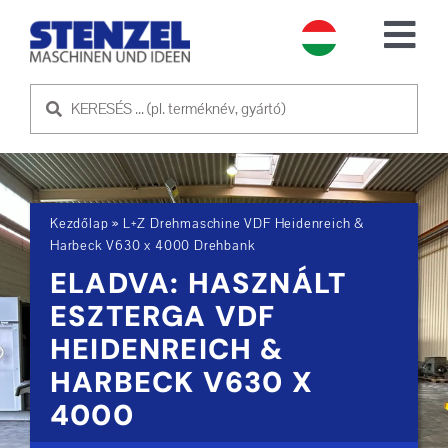
Skip
to
Tog
content
Nav
HASZNÁLT GÉPEK
ELADÓ GÉP
Kezdőlap
»
L+Z Drehmaschine VDF Heidenreich &
SZOLGÁLTATÁS
Harbeck V630 x 4000 Drehbank
ELADVA: HASZNÁLT
RÓLUNK
ESZTERGA VDF
HEIDENREICH &
KAPCSOLATFELVÉTEL
HARBECK V630 X
4000