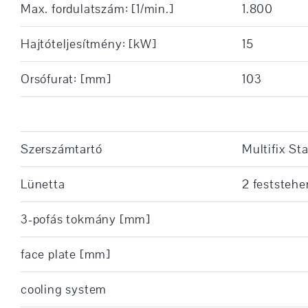
Max. fordulatszám: [1/min.]
1.800
Hajtóteljesítmény: [kW]
15
Orsófurat: [mm]
103
Szerszámtartó
Multifix St
Lünetta
2 feststeh
3-pofás tokmány [mm]
face plate [mm]
cooling system