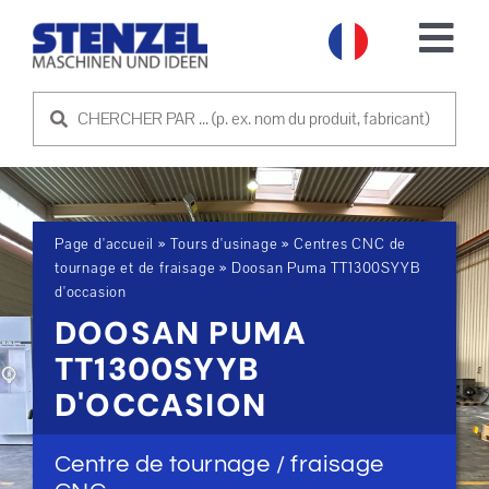
Skip
to
Tog
content
Nav
MACHINES D'OCCASION
VENDRE UNE MACHINE
Page d'accueil
»
Tours d'usinage
»
Centres CNC de
SERVICE
tournage et de fraisage
»
Doosan Puma TT1300SYYB
d'occasion
DOOSAN PUMA
SOCIÉTÉ
TT1300SYYB
D'OCCASION
PRENDRE CONTACT
Centre de tournage / fraisage