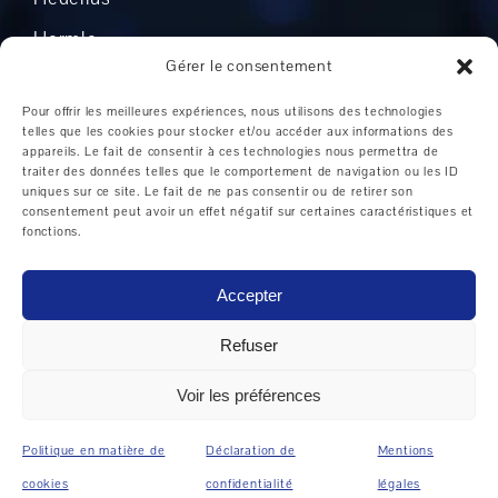
Hermle
Gérer le consentement
Mikron
Pour offrir les meilleures expériences, nous utilisons des technologies
Okuma
telles que les cookies pour stocker et/ou accéder aux informations des
appareils. Le fait de consentir à ces technologies nous permettra de
Boehringer
traiter des données telles que le comportement de navigation ou les ID
uniques sur ce site. Le fait de ne pas consentir ou de retirer son
Grob
consentement peut avoir un effet négatif sur certaines caractéristiques et
fonctions.
Autres fabricants
Accepter
Refuser
Domaines d'application pour les machines CNC
|
Machines CNC dans l'industrie manufacturière
|
Voir les préférences
Machines CNC dans l'industrie automobile
|
Fabrication
CNC dans l'aéronautique et l'aérospatiale
|
Machines
CNC dans la technique médicale
|
CNC dans le secteur
Politique en matière de
Déclaration de
Mentions
de la réfrigération
|
Conseil d'achat de machines CNC
cookies
confidentialité
légales