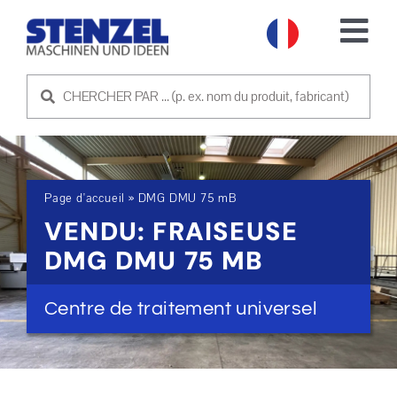
Skip
to
Tog
content
Nav
MACHINES D'OCCASION
VENDRE UNE MACHINE
Page d'accueil
»
DMG DMU 75 mB
SERVICE
VENDU: FRAISEUSE
DMG DMU 75 MB
SOCIÉTÉ
Centre de traitement universel
PRENDRE CONTACT