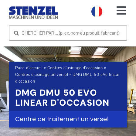
Skip
to
Tog
content
Nav
MACHINES D'OCCASION
VENDRE UNE MACHINE
Page d'accueil
»
Centres d'usinage d'occasion
»
SERVICE
Centres d'usinage universel
»
DMG DMU 50 eVo linear
d'occasion
DMG DMU 50 EVO
SOCIÉTÉ
LINEAR D'OCCASION
PRENDRE CONTACT
Centre de traitement universel