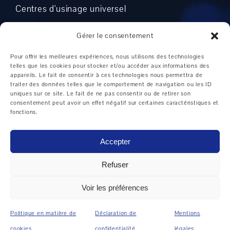
Centres d'usinage universel
Centre d'usinage vertical
Gérer le consentement
Pour offrir les meilleures expériences, nous utilisons des technologies
telles que les cookies pour stocker et/ou accéder aux informations des
appareils. Le fait de consentir à ces technologies nous permettra de
FABRICANTS
traiter des données telles que le comportement de navigation ou les ID
uniques sur ce site. Le fait de ne pas consentir ou de retirer son
consentement peut avoir un effet négatif sur certaines caractéristiques et
DMG MORI
fonctions.
Weiler
Accepter
Hedelius
Hermle
Refuser
Mikron
Voir les préférences
Okuma
Politique en matière de
Déclaration de
Mentions
Boehringer
cookies
confidentialité
légales