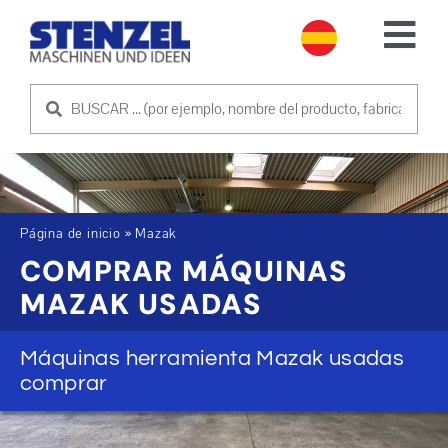
Skip
to
Tog
content
Nav
MÁQUINAS USADAS
VENDER MÁQUINA
SERVICIO
Página de inicio
»
Mazak
COMPRAR MÁQUINAS
MAZAK USADAS
EMPRESA
Máquinas herramienta Mazak usadas
PÓNGASE EN CONTACTO CON NOSOTROS
comprar