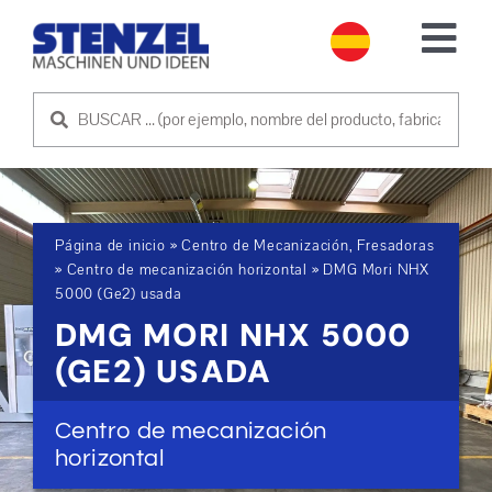
Skip
to
Tog
content
Nav
MÁQUINAS USADAS
VENDER MÁQUINA
Página de inicio
»
Centro de Mecanización, Fresadoras
SERVICIO
»
Centro de mecanización horizontal
»
DMG Mori NHX
5000 (Ge2) usada
DMG MORI NHX 5000
EMPRESA
(GE2) USADA
PÓNGASE EN CONTACTO CON NOSOTROS
Centro de mecanización
horizontal