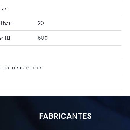
las:
 [bar]
20
: [l]
600
e par nebulización
FABRICANTES