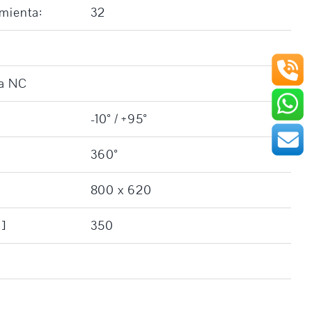
amienta:
32
da NC
-10° / +95°
360°
800 x 620
]
350