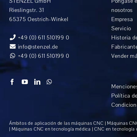
STENZEL GmbH
Póngase e
Rieslingstr. 31
nosotros
65375 Oestrich-Winkel
Empresa
Servicio
+49 (0) 611 510199 0
Historia d
info@stenzel.de
Fabricant
+49 (0) 611 510199 0
Vender m
Menciones
Política d
Condicion
Ámbitos de aplicación de las máquinas CNC
|
Máquinas CNC 
|
Máquinas CNC en tecnología médica
|
CNC en tecnología d