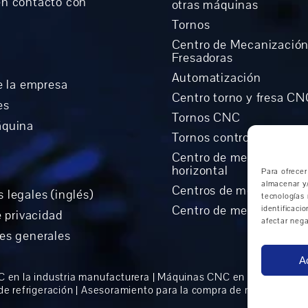
n contacto con
otras máquinas
Tornos
Centro de Mecanización
Fresadoras
Automatización
e la empresa
Centro torno y fresa C
es
Tornos CNC
áquina
Tornos controlados Cicl
Centro de mecanizació
horizontal
Para ofrecer
almacenar y/
Centros de mecanizado 
 legales (inglés)
tecnologías
Centro de mecanización 
identificaci
e privacidad
afectar nega
es generales
A
en la industria manufacturera
|
Máquinas CNC en la industria 
e refrigeración
|
Asesoramiento para la compra de máquinas C