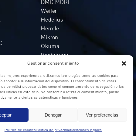
DMG MORI
Weiler
,
Hedelius
Hermle
Mikron
NC
Okuma
Boehringer
o
Grob
Gestionar consentimiento
n
Otros fabricantes
 las mejores experiencias, utilizamos tecnologías como las cookies para
o acceder a la información del dispositivo. El consentimiento de estas
universal
 nos permitirá procesar datos como el comportamiento de navegación o las
vertical
ones únicas en este sitio. No consentir o retirar el consentimiento, puede
tivamente a ciertas características y funciones.
ceptar
Denegar
Ver preferencias
del automóvil
|
Fabricación CNC en la industria aeroespacial
NC
Política de cookies
Política de privacidad
Menciones legales