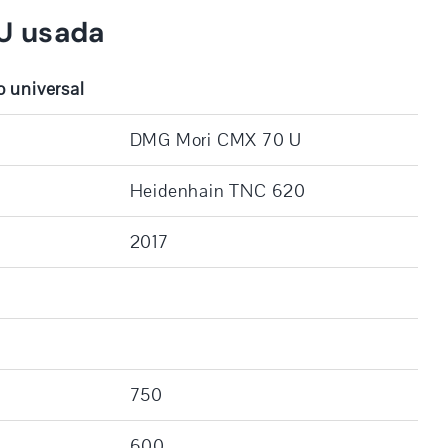
U usada
 universal
DMG Mori CMX 70 U
Heidenhain TNC 620
2017
750
600