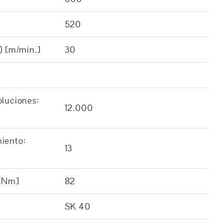
520
) [m/min.]
30
oluciones:
12.000
iento:
13
 [Nm]
82
SK 40