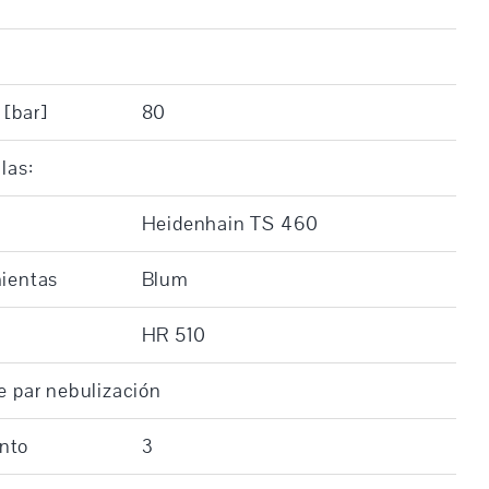
 [bar]
80
las:
Heidenhain TS 460
mientas
Blum
HR 510
e par nebulización
nto
3