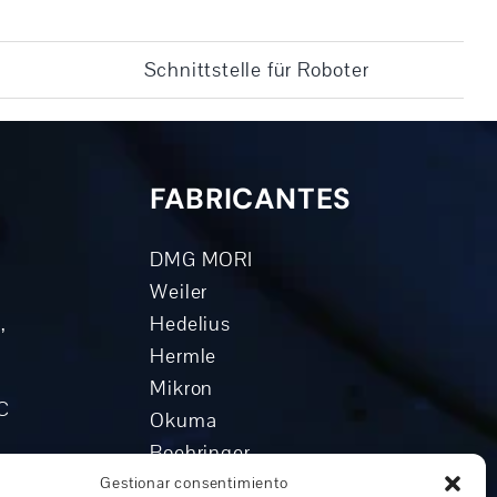
Schnittstelle für Roboter
FABRICANTES
DMG MORI
Weiler
,
Hedelius
Hermle
Mikron
NC
Okuma
Boehringer
o
Grob
Gestionar consentimiento