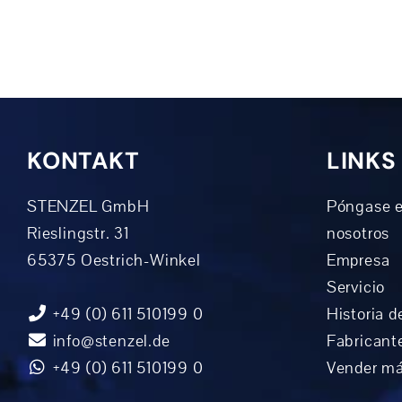
KONTAKT
LINKS
STENZEL GmbH
Póngase e
Rieslingstr. 31
nosotros
65375 Oestrich-Winkel
Empresa
Servicio
+49 (0) 611 510199 0
Historia d
info@stenzel.de
Fabricant
+49 (0) 611 510199 0
Vender m