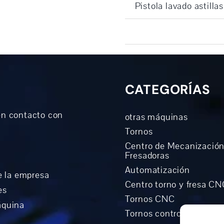
Pistola lavado astillas
CATEGORÍAS
n contacto con
otras máquinas
Tornos
Centro de Mecanización
Fresadoras
Automatización
e la empresa
Centro torno y fresa C
es
Tornos CNC
áquina
Tornos controlados Cicl