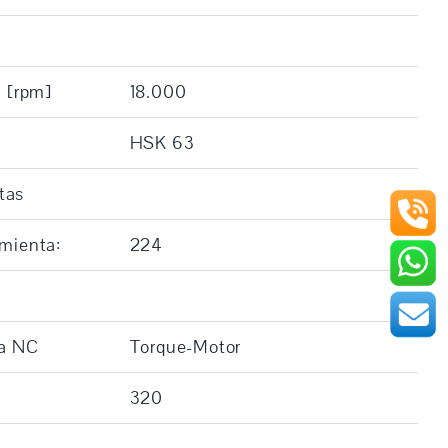
: [rpm]
18.000
HSK 63
tas
amienta:
224
da NC
Torque-Motor
320