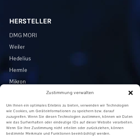
HERSTELLER
DMG MORI
Weiler
Hedelius
Hermle
Mikron
Okuma
Zustimmung verwalten
Boehringer
Um Ihnen ein optimales Erlebnis zu bieten, verwenden wir Technologien
wie Cookies, um Geräteinformationen zu speichern bzw. darauf
Grob
zuzugreifen. Wenn Sie diesen Technologien zustimmen, können wir Daten
wie das Surfverhalten oder eindeutige IDs auf dieser Website verarbeiten.
Andere Hersteller
Wenn Sie Ihre Zustimmung nicht erteilen oder zurückziehen, können
bestimmte Merkmale und Funktionen beeinträchtigt werden.