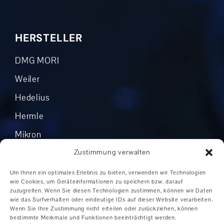
HERSTELLER
DMG MORI
Weiler
Hedelius
Hermle
Mikron
Okuma
Zustimmung verwalten
Boehringer
Um Ihnen ein optimales Erlebnis zu bieten, verwenden wir Technologien
wie Cookies, um Geräteinformationen zu speichern bzw. darauf
Grob
zuzugreifen. Wenn Sie diesen Technologien zustimmen, können wir Daten
wie das Surfverhalten oder eindeutige IDs auf dieser Website verarbeiten.
Andere Hersteller
Wenn Sie Ihre Zustimmung nicht erteilen oder zurückziehen, können
bestimmte Merkmale und Funktionen beeinträchtigt werden.