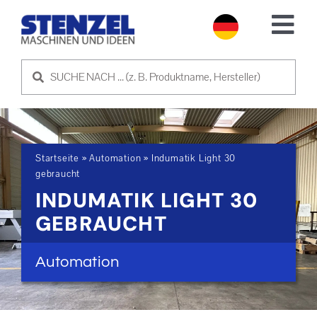
Skip
to
Tog
content
Nav
GEBRAUCHTMASCHINEN
MASCHINE VERKAUFEN
Startseite
»
Automation
»
Indumatik Light 30
SERVICE
gebraucht
INDUMATIK LIGHT 30
ÜBER UNS
GEBRAUCHT
NEWS
Automation
KONTAKT AUFNEHMEN