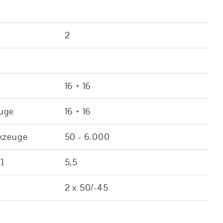
2
16 + 16
euge
16 + 16
rkzeuge
50 - 6.000
]
5,5
2 x 50/-45