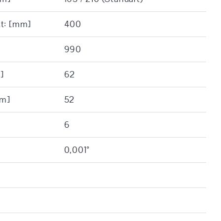
tt: [mm]
400
990
]
62
mm]
52
6
0,001°