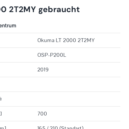
0 2T2MY gebraucht
zentrum
Okuma LT 2000 2T2MY
OSP-P200L
2019
:
]
700
mm]
165 / 210 (Standart)