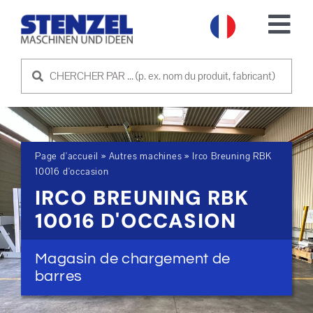
Skip
to
Tog
content
Nav
MACHINES D'OCCASION
VENDRE UNE MACHINE
Page d'accueil
»
Autres machines
»
Irco Breuning RBK
SERVICE
10016 d'occasion
IRCO BREUNING RBK
SOCIÉTÉ
10016 D'OCCASION
PRENDRE CONTACT
Magasin de chargement de
barres