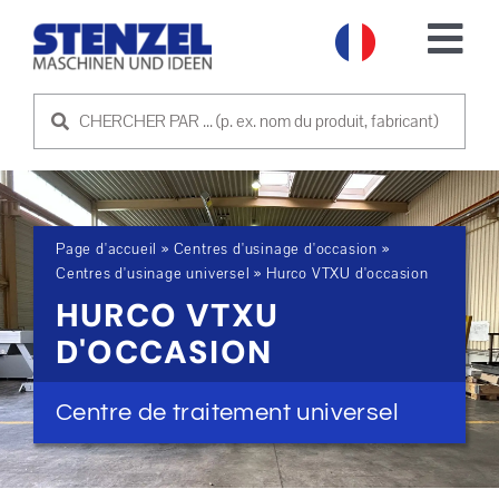
Skip
to
Tog
content
Nav
MACHINES D'OCCASION
VENDRE UNE MACHINE
Page d'accueil
»
Centres d'usinage d'occasion
»
SERVICE
Centres d'usinage universel
»
Hurco VTXU d'occasion
HURCO VTXU
SOCIÉTÉ
D'OCCASION
PRENDRE CONTACT
Centre de traitement universel