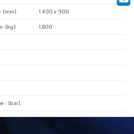
e: [mm]
1.400 x 900
e: [kg]
1.800
e : [bar]