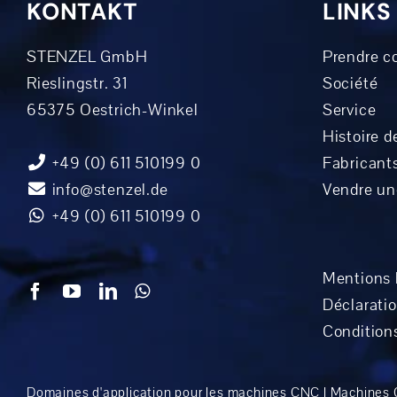
KONTAKT
LINKS
STENZEL GmbH
Prendre c
Rieslingstr. 31
Société
65375 Oestrich-Winkel
Service
Histoire de
+49 (0) 611 510199 0
Fabricant
info@stenzel.de
Vendre u
+49 (0) 611 510199 0
Mentions l
Déclaratio
Condition
Domaines d'application pour les machines CNC
|
Machines C