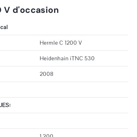
 V d'occasion
ical
Hermle C 1200 V
Heidenhain iTNC 530
2008
UES:
1.200