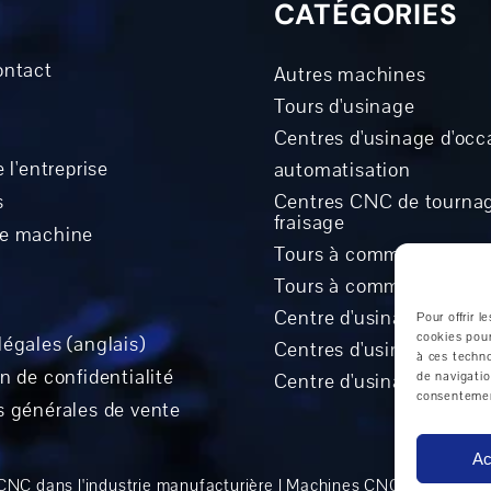
CATÉGORIES
ontact
Autres machines
Tours d'usinage
Centres d'usinage d'occ
 l'entreprise
automatisation
s
Centres CNC de tournag
fraisage
ne machine
Tours à commande num
Tours à commande de c
Centre d'usinage horizo
Pour offrir 
cookies pour
égales (anglais)
Centres d'usinage unive
à ces techn
n de confidentialité
Centre d'usinage vertica
de navigatio
consentement
s générales de vente
Ac
NC dans l'industrie manufacturière
|
Machines CNC dans l'indus