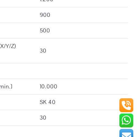
900
500
(X/Y/Z)
30
/min.]
10.000
SK 40
30