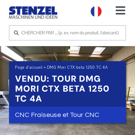
Skip
to
Tog
content
Nav
MACHINES D'OCCASION
VENDRE UNE MACHINE
Page d'accueil
»
DMG Mori CTX beta 1250 TC 4A
SERVICE
VENDU: TOUR DMG
MORI CTX BETA 1250
SOCIÉTÉ
TC 4A
PRENDRE CONTACT
CNC Fraiseuse et Tour CNC