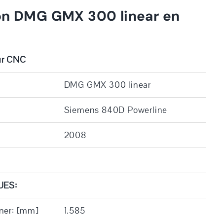
on DMG GMX 300 linear en
ur CNC
DMG GMX 300 linear
Siemens 840D Powerline
2008
UES:
ner: [mm]
1.585