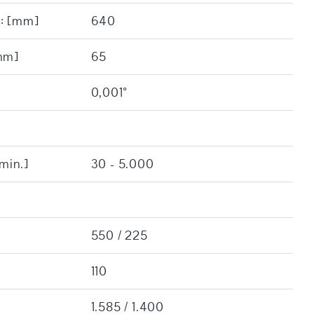
e: [mm]
640
[mm]
65
0,001°
/min.]
30 - 5.000
550 / 225
110
1.585 / 1.400