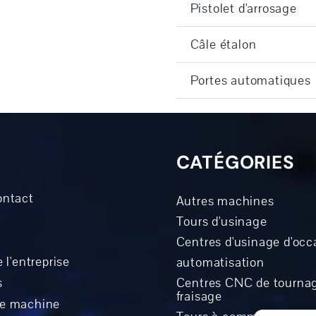
Pistolet d'arrosage
Câle étalon
Portes automatiques
CATÉGORIES
ontact
Autres machines
Tours d'usinage
Centres d'usinage d'occ
 l'entreprise
automatisation
s
Centres CNC de tournag
fraisage
ne machine