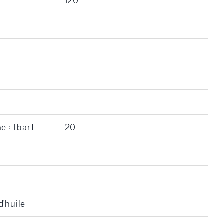
120
e : [bar]
20
d'huile