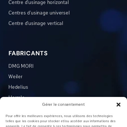
Centre d'usinage horizontal
Centres d'usinage universel
Centre d'usinage vertical
FABRICANTS
DMG MORI
Weiler
Hedelius
Hermle
Gérer le consentement
Mikron
Pour offrir les meilleures expériences, nous utilisons des technologies
Okuma
telles que les cookies pour stocker et/ou accéder aux informations des
appareils. Le fait de consentir à ces technologies nous permettra de