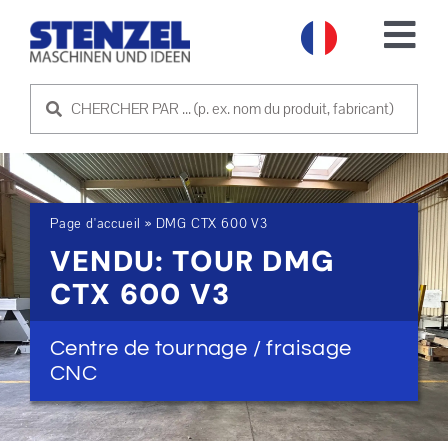
Skip
to
Tog
content
Nav
MACHINES D'OCCASION
VENDRE UNE MACHINE
Page d'accueil
»
DMG CTX 600 V3
SERVICE
VENDU: TOUR DMG
CTX 600 V3
SOCIÉTÉ
Centre de tournage / fraisage
PRENDRE CONTACT
CNC