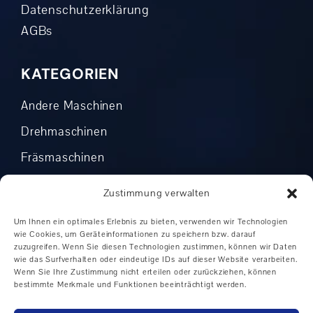
Datenschutzerklärung
AGBs
KATEGORIEN
Andere Maschinen
Drehmaschinen
Fräsmaschinen
Automation
Zustimmung verwalten
CNC Dreh- und Fräszentren
Um Ihnen ein optimales Erlebnis zu bieten, verwenden wir Technologien
CNC-Drehmaschinen
wie Cookies, um Geräteinformationen zu speichern bzw. darauf
zuzugreifen. Wenn Sie diesen Technologien zustimmen, können wir Daten
Zyklengesteuerte Drehmaschinen
wie das Surfverhalten oder eindeutige IDs auf dieser Website verarbeiten.
Wenn Sie Ihre Zustimmung nicht erteilen oder zurückziehen, können
Horizontale Bearbeitungszentren
bestimmte Merkmale und Funktionen beeinträchtigt werden.
Universal-Bearbeitungszentren