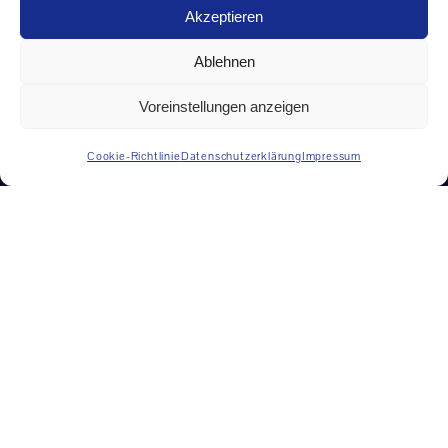
Akzeptieren
Vertikale Bearbeitungszentren
Ablehnen
Voreinstellungen anzeigen
HERSTELLER
Cookie-Richtlinie
Datenschutzerklärung
Impressum
DMG MORI
Weiler
Hedelius
Hermle
Mikron
Okuma
Boehringer
Grob