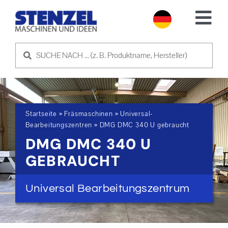
Skip
to
Tog
content
Nav
GEBRAUCHTMASCHINEN
MASCHINE VERKAUFEN
Startseite
»
Fräsmaschinen
»
Universal-
SERVICE
Bearbeitungszentren
»
DMG DMC 340 U gebraucht
DMG DMC 340 U
ÜBER UNS
GEBRAUCHT
NEWS
Universal Bearbeitungszentrum
KONTAKT AUFNEHMEN