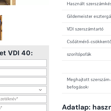
Használt szerszámkés
Gildemeister eszterg
VDI szerszámtartó
Csőátmérő-csökkent
et VDI 40:
szorítópofák
Meghajtott szerszám
befogások:
Adatlap: hasz