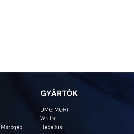
GYÁRTÓK
DMG MORI
Weiler
 Marógép
Hedelius