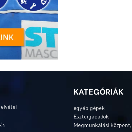
KATEGÓRIÁK
elvétel
egyéb gépek
Esztergapadok
tás
Megmunkálási központ,