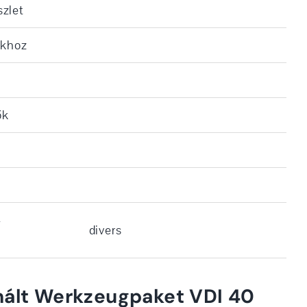
zlet
ákhoz
ők
-
divers
nált Werkzeugpaket VDI 40