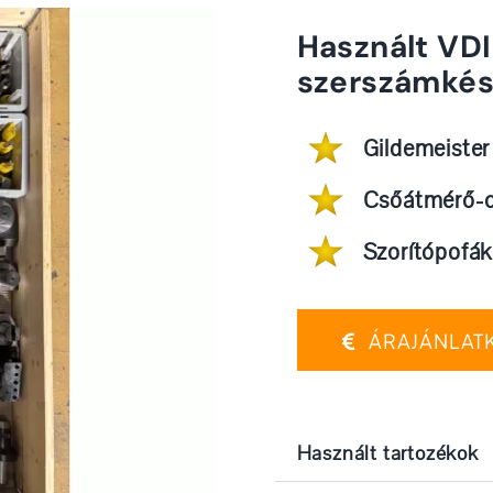
Használt VD
szerszámkés
Gildemeiste
Csőátmérő-
Szorítópofák
ÁRAJÁNLAT
Használt tartozékok