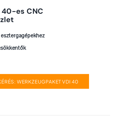
I 40-es CNC
zlet
r esztergagépekhez
csökkentők
KÉRÉS: WERKZEUGPAKET VDI 40