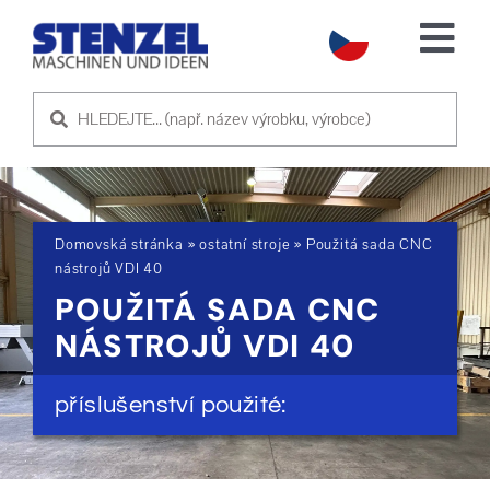
Skip
to
Tog
content
Nav
POUŽITÉ STROJE
PRODEJ STROJE
Domovská stránka
»
ostatní stroje
»
Použitá sada CNC
SLUŽBA
nástrojů VDI 40
POUŽITÁ SADA CNC
O NÁS
NÁSTROJŮ VDI 40
KONTAKTUJTE NÁS
příslušenství použité: