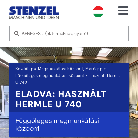
Skip
to
Tog
content
Nav
HASZNÁLT GÉPEK
ELADÓ GÉP
Kezdőlap
»
Megmunkálási központ, Marógép
»
SZOLGÁLTATÁS
Függőleges megmunkálási központ
»
Használt Hermle
U 740
ELADVA: HASZNÁLT
RÓLUNK
HERMLE U 740
KAPCSOLATFELVÉTEL
Függőleges megmunkálási
központ