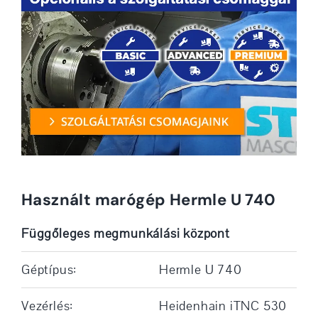
Használt marógép Hermle U 740
Függőleges megmunkálási központ
Géptípus:
Hermle U 740
Vezérlés:
Heidenhain iTNC 530