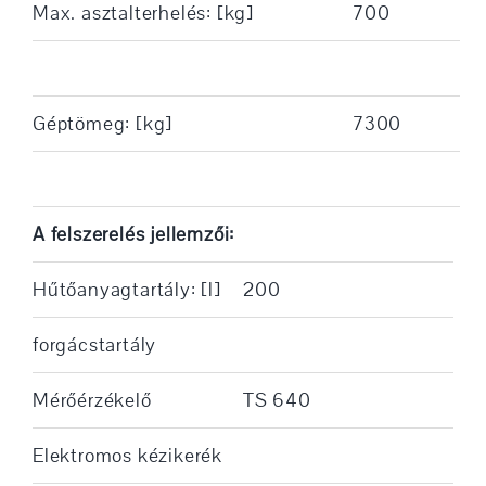
Max. asztalterhelés: [kg]
700
Géptömeg: [kg]
7300
A felszerelés jellemzői:
Hűtőanyagtartály: [l]
200
forgácstartály
Mérőérzékelő
TS 640
Elektromos kézikerék