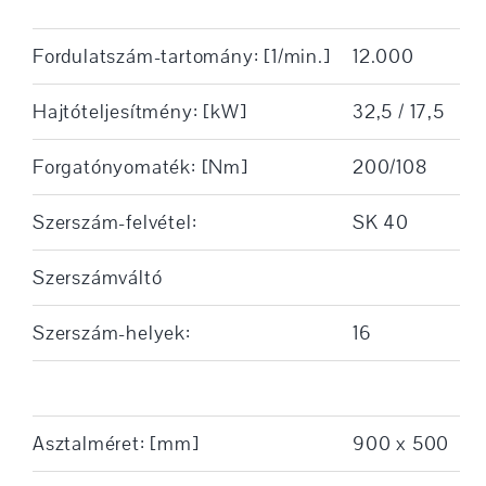
Fordulatszám-tartomány: [1/min.]
12.000
Hajtóteljesítmény: [kW]
32,5 / 17,5
Forgatónyomaték: [Nm]
200/108
Szerszám-felvétel:
SK 40
Szerszámváltó
Szerszám-helyek:
16
Asztalméret: [mm]
900 x 500